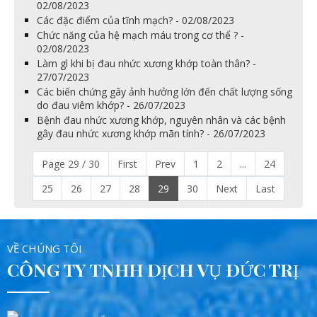
02/08/2023
Các đặc điểm của tĩnh mạch? - 02/08/2023
Chức năng của hệ mạch máu trong cơ thể ? -
02/08/2023
Làm gì khi bị đau nhức xương khớp toàn thân? -
27/07/2023
Các biến chứng gây ảnh hưởng lớn đến chất lượng sống
do đau viêm khớp? - 26/07/2023
Bệnh đau nhức xương khớp, nguyên nhân và các bệnh
gây đau nhức xương khớp mãn tính? - 26/07/2023
Page 29 / 30
First
Prev
1
2
...
24
25
26
27
28
29
30
Next
Last
VỀ CHÚNG TÔI
CÔNG TY TNHH DỊCH VỤ ĐỨC TRỊ