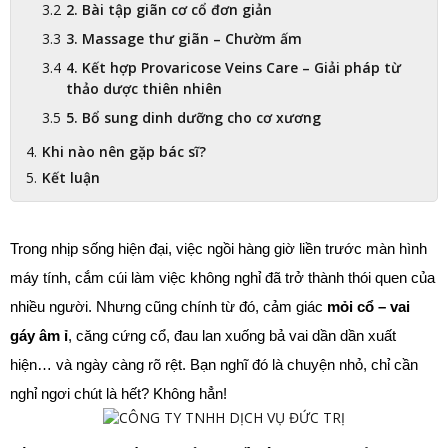
2. Bài tập giãn cơ cổ đơn giản
3. Massage thư giãn – Chườm ấm
4. Kết hợp Provaricose Veins Care – Giải pháp từ
thảo dược thiên nhiên
5. Bổ sung dinh dưỡng cho cơ xương
Khi nào nên gặp bác sĩ?
Kết luận
Trong nhịp sống hiện đại, việc ngồi hàng giờ liền trước màn hình 
máy tính, cắm cúi làm việc không nghỉ đã trở thành thói quen của 
nhiều người. Nhưng cũng chính từ đó, cảm giác 
mỏi cổ – vai 
gáy âm ỉ
, căng cứng cổ, đau lan xuống bả vai dần dần xuất 
hiện… và ngày càng rõ rệt. Bạn nghĩ đó là chuyện nhỏ, chỉ cần 
nghỉ ngơi chút là hết? Không hẳn!