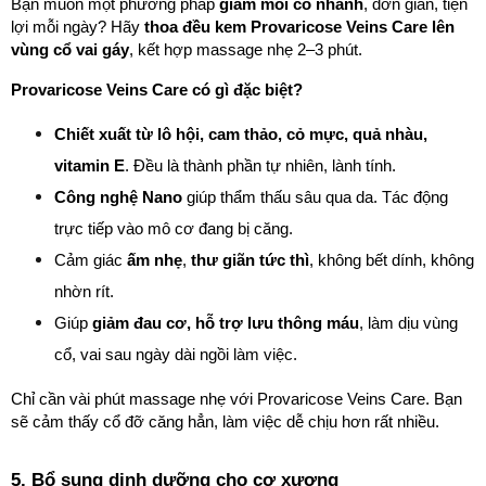
Bạn muốn một phương pháp 
giảm mỏi cổ nhanh
, đơn giản, tiện 
lợi mỗi ngày? Hãy 
thoa đều kem Provaricose Veins Care lên 
vùng cổ vai gáy
, kết hợp massage nhẹ 2–3 phút.
Provaricose Veins Care có gì đặc biệt?
Chiết xuất từ lô hội, cam thảo, cỏ mực, quả nhàu, 
vitamin E
. Đều là thành phần tự nhiên, lành tính.
Công nghệ Nano
 giúp thẩm thấu sâu qua da. Tác động 
trực tiếp vào mô cơ đang bị căng.
Cảm giác 
ấm nhẹ
, 
thư giãn tức thì
, không bết dính, không 
nhờn rít.
Giúp 
giảm đau cơ, hỗ trợ lưu thông máu
, làm dịu vùng 
cổ, vai sau ngày dài ngồi làm việc.
Chỉ cần vài phút massage nhẹ với Provaricose Veins Care. Bạn 
sẽ cảm thấy cổ đỡ căng hẳn, làm việc dễ chịu hơn rất nhiều.
5. Bổ sung dinh dưỡng cho cơ xương