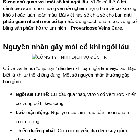
Đừng chủ quan với mỏi cổ khi ngồi lâu
. Vì đó có thể là lời 
cảnh báo sớm cho những vấn đề nghiêm trọng hơn về cơ xương 
khớp hoặc tuần hoàn máu. Bài viết này sẽ chia sẻ cho bạn 
giải 
pháp giảm nhanh mỏi cổ tại nhà
. Cùng cách chăm sóc vùng cổ 
bằng sản phẩm hỗ trợ tự nhiên – 
Provaricose Veins Care
.
Nguyên nhân gây mỏi cổ khi ngồi lâu
Cổ và vai là nơi “chịu trận” đầu tiên khi bạn ngồi làm việc lâu. Đặc 
biệt là khi tư thế không đúng. Một số nguyên nhân thường gặp 
bao gồm:
Ngồi sai tư thế:
 Cúi đầu quá thấp, vươn cổ về trước khiến 
cơ vùng cổ bị kéo căng.
Lười vận động:
 Ngồi yên lâu làm máu tuần hoàn chậm, 
cơ co cứng.
Thiếu dưỡng chất:
 Cơ xương yếu, đĩa đệm suy giảm 
chức năng.