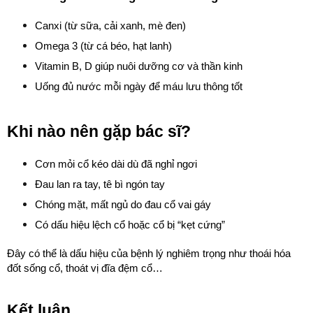
Canxi (từ sữa, cải xanh, mè đen)
Omega 3 (từ cá béo, hạt lanh)
Vitamin B, D giúp nuôi dưỡng cơ và thần kinh
Uống đủ nước mỗi ngày để máu lưu thông tốt
Khi nào nên gặp bác sĩ?
Cơn mỏi cổ kéo dài dù đã nghỉ ngơi
Đau lan ra tay, tê bì ngón tay
Chóng mặt, mất ngủ do đau cổ vai gáy
Có dấu hiệu lệch cổ hoặc cổ bị “kẹt cứng”
Đây có thể là dấu hiệu của bệnh lý nghiêm trọng như thoái hóa 
đốt sống cổ, thoát vị đĩa đệm cổ…
Kết luận