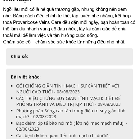
Ngồi lâu mỏi cổ là hệ quả thường gặp, nhưng không nên xem 
nhẹ. Bằng cách điều chỉnh tư thế, tập luyện nhẹ nhàng, kết hợp 
thoa Provaricose Veins Care đều đặn mỗi ngày, bạn hoàn toàn có 
thể làm dịu nhanh vùng cổ đau nhức, lấy lại cảm giác dễ chịu, 
thoải mái để làm việc và tận hưởng cuộc sống.
Chăm sóc cổ – chăm sóc sức khỏe từ những điều nhỏ nhất.
Chia sẻ:
Bài viết khác:
GỐI CHỐNG GIÃN TĨNH MẠCH: SỰ CẦN THIẾT VỚI
NGƯỜI CAO TUỔI - 08/08/2023
CÁC TRIỆU CHỨNG SUY GIÃN TĨNH MẠCH: BIẾT ĐỂ
PHÒNG TRÁNH VÀ ĐIỀU TRỊ KỊP THỜI - 08/08/2023
Phương pháp Sóng cao tần trong điều trị suy giản tĩnh
mạch? - 02/08/2023
Đặc điểm lớp tế bào nội mô ( lớp nội mạc mạch máu): -
02/08/2023
Các bệnh lý liên quan đến tĩnh mạch chi dưới? -