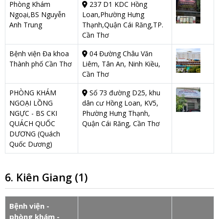
Phòng Khám
237 D1 KDC Hồng
Ngoại,BS Nguyễn
Loan,Phường Hưng
Anh Trung
Thạnh,Quận Cái Răng,TP.
Cần Thơ
Bệnh viện Đa khoa
04 Đường Châu Văn
Thành phố Cần Thơ
Liêm, Tân An, Ninh Kiều,
Cần Thơ
PHÒNG KHÁM
Số 73 đường D25, khu
NGOẠI LỒNG
dân cư Hồng Loan, KV5,
NGỰC - BS CKI
Phường Hưng Thạnh,
QUÁCH QUỐC
Quận Cái Răng, Cần Thơ
DƯƠNG (Quách
Quốc Dương)
6. Kiên Giang (1)
Bệnh viện -
phòng khám -