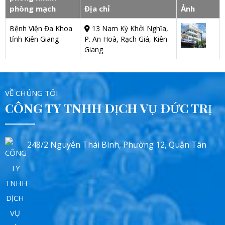
phòng mạch
Địa chỉ
Ảnh
Bệnh Viện Đa Khoa
13 Nam Kỳ Khởi Nghĩa,
tỉnh Kiên Giang
P. An Hoà, Rạch Giá, Kiên
Giang
VỀ CHÚNG TÔI
CÔNG TY TNHH DỊCH VỤ ĐỨC TRỊ
248/2 Nguyễn Thái Bình, Phường 12, Quận Tân