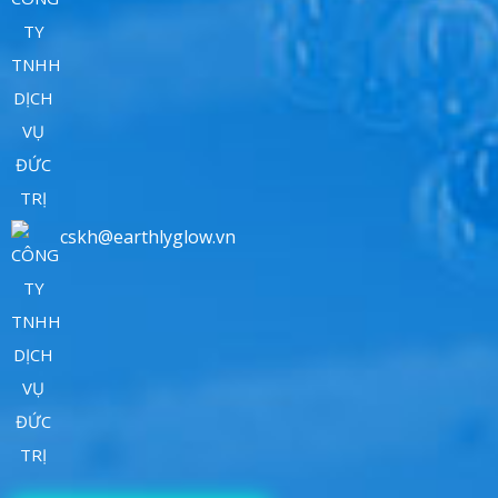
cskh@earthlyglow.vn