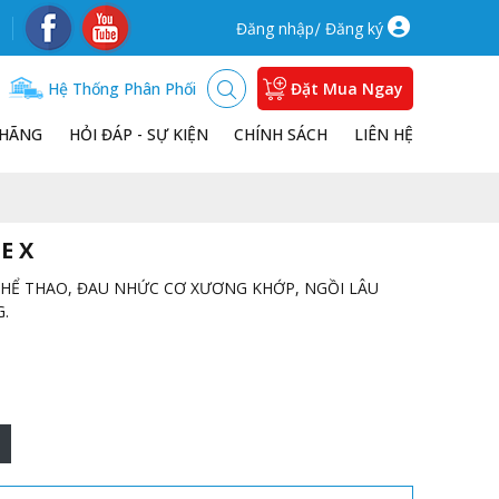
/
Đăng nhập
Đăng ký
Hệ Thống Phân Phối
Đặt Mua Ngay
 HÃNG
HỎI ĐÁP - SỰ KIỆN
CHÍNH SÁCH
LIÊN HỆ
E X
THỂ THAO, ĐAU NHỨC CƠ XƯƠNG KHỚP, NGỒI LÂU
G.