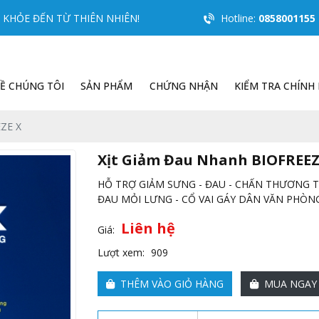
KHỎE ĐẾN TỪ THIÊN NHIÊN!
Hotline:
0858001155
Ề CHÚNG TÔI
SẢN PHẨM
CHỨNG NHẬN
KIỂM TRA CHÍNH
EZE X
Xịt Giảm Đau Nhanh BIOFREEZ
HỖ TRỢ GIẢM SƯNG - ĐAU - CHẤN THƯƠNG 
ĐAU MỎI LƯNG - CỔ VAI GÁY DÂN VĂN PHÒN
Liên hệ
Giá:
Lượt xem:
909
THÊM VÀO GIỎ HÀNG
MUA NGAY