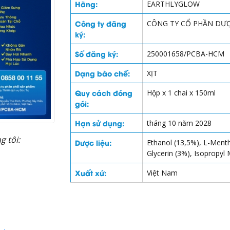
Hãng:
EARTHLYGLOW
Công ty đăng
CÔNG TY CỔ PHẦN DƯỢC
ký:
Số đăng ký:
250001658/PCBA-HCM
Dạng bào chế:
XỊT
Quy cách đóng
Hộp x 1 chai x 150ml
gói:
Hạn sử dụng:
tháng 10 năm 2028
 tôi:
Dược liệu:
Ethanol (13,5%), L-Menth
Glycerin (3%), Isopropyl
Xuất xứ:
Việt Nam