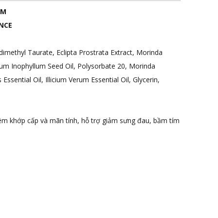
CM
ANCE
ldimethyl Taurate, Eclipta Prostrata Extract, Morinda
yllum Inophyllum Seed Oil, Polysorbate 20, Morinda
ssential Oil, Illicium Verum Essential Oil, Glycerin,
iêm khớp cấp và mãn tính, hỗ trợ giảm sưng đau, bầm tím