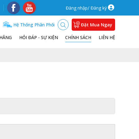
/
Đăng nhập
Đăng ký
Hệ Thống Phân Phối
Đặt Mua Ngay
 HÃNG
HỎI ĐÁP - SỰ KIỆN
CHÍNH SÁCH
LIÊN HỆ