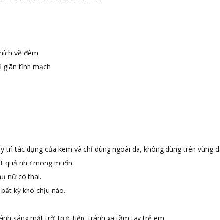
hích về đêm.
ị giãn tĩnh mạch
 trì tác dụng của kem và chỉ dùng ngoài da, không dùng trên vùng d
 kết quả như mong muốn.
ụ nữ có thai.
 bất kỳ khó chịu nào.
nh sáng mặt trời trực tiếp, tránh xa tầm tay trẻ em.