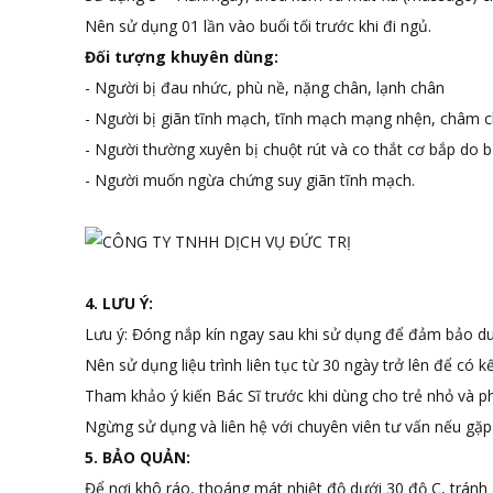
Nên sử dụng 01 lần vào buổi tối trước khi đi ngủ.
Đối tượng khuyên dùng:
- Người bị đau nhức, phù nề, nặng chân, lạnh chân
- Người bị giãn tĩnh mạch, tĩnh mạch mạng nhện, châm c
- Người thường xuyên bị chuột rút và co thắt cơ bắp do b
- Người muốn ngừa chứng suy giãn tĩnh mạch.
4. LƯU Ý:
Lưu ý: Đóng nắp kín ngay sau khi sử dụng để đảm bảo duy
Nên sử dụng liệu trình liên tục từ 30 ngày trở lên để có
Tham khảo ý kiến Bác Sĩ trước khi dùng cho trẻ nhỏ và ph
Ngừng sử dụng và liên hệ với chuyên viên tư vấn nếu gặp
5. BẢO QUẢN:
Để nơi khô ráo, thoáng mát nhiệt độ dưới 30 độ C, tránh á