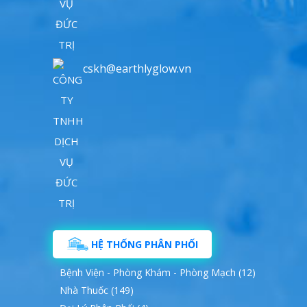
cskh@earthlyglow.vn
HỆ THỐNG PHÂN PHỐI
Bệnh Viện - Phòng Khám - Phòng Mạch (12)
Nhà Thuốc (149)