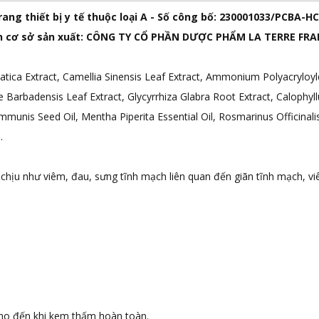
rang thiết bị y tế thuộc loại A - Số công bố: 230001033/PCBA-H
 cơ sở sản xuất: CÔNG TY CỔ PHẦN DƯỢC PHẨM LA TERRE FR
Asiatica Extract, Camellia Sinensis Leaf Extract, Ammonium Polyacryloy
Aloe Barbadensis Leaf Extract, Glycyrrhiza Glabra Root Extract, Caloph
ommunis Seed Oil, Mentha Piperita Essential Oil, Rosmarinus Officinalis E
.
 chịu như viêm, đau, sưng tĩnh mạch liên quan đến giãn tĩnh mạch, v
cho đến khi kem thấm hoàn toàn.