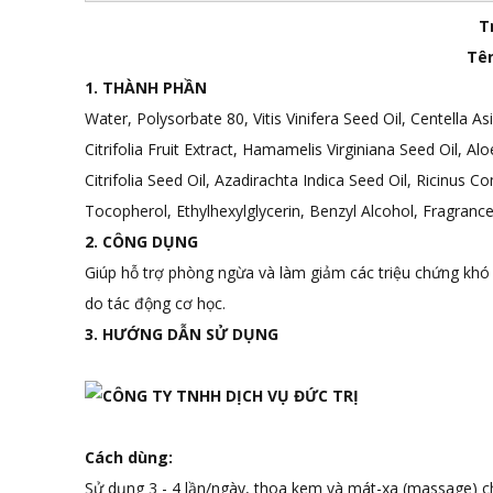
T
Tên
1. THÀNH PHẦN
Water, Polysorbate 80, Vitis Vinifera Seed Oil, Centella 
Citrifolia Fruit Extract, Hamamelis Virginiana Seed Oil, 
Citrifolia Seed Oil, Azadirachta Indica Seed Oil, Ricinus C
Tocopherol, Ethylhexylglycerin, Benzyl Alcohol, Fragrance
2. CÔNG DỤNG
Giúp hỗ trợ phòng ngừa và làm giảm các triệu chứng khó
do tác động cơ học.
3. HƯỚNG DẪN SỬ DỤNG
Cách dùng:
Sử dụng 3 - 4 lần/ngày, thoa kem và mát-xa (massage) 