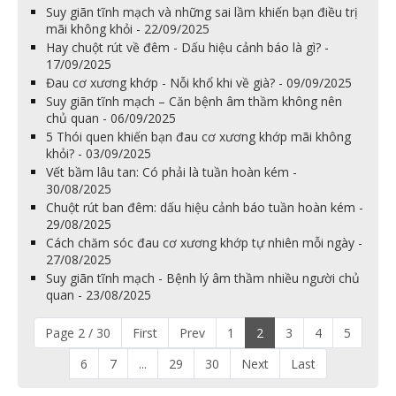
Suy giãn tĩnh mạch và những sai lầm khiến bạn điều trị
mãi không khỏi - 22/09/2025
Hay chuột rút về đêm - Dấu hiệu cảnh báo là gì? -
17/09/2025
Đau cơ xương khớp - Nỗi khổ khi về già? - 09/09/2025
Suy giãn tĩnh mạch – Căn bệnh âm thầm không nên
chủ quan - 06/09/2025
5 Thói quen khiến bạn đau cơ xương khớp mãi không
khỏi? - 03/09/2025
Vết bầm lâu tan: Có phải là tuần hoàn kém -
30/08/2025
Chuột rút ban đêm: dấu hiệu cảnh báo tuần hoàn kém -
29/08/2025
Cách chăm sóc đau cơ xương khớp tự nhiên mỗi ngày -
27/08/2025
Suy giãn tĩnh mạch - Bệnh lý âm thầm nhiều người chủ
quan - 23/08/2025
Page 2 / 30
First
Prev
1
2
3
4
5
6
7
...
29
30
Next
Last