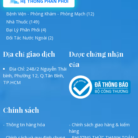
HỆ THỐNG PHÂN PHỐI
Bệnh Viện - Phòng Khám - Phòng Mạch (12)
Nhà Thuốc (149)
Đại Lý Phân Phối (4)
Đối Tác Nước Ngoài (2)
Địa chỉ giao dịch
Được chứng nhận
của
Địa Chỉ: 248/2 Nguyễn Thái
bình, Phường 12, Q.Tân Bình,
TP.HCM
Chính sách
- Thông tin hàng hóa
- Chính sách giao hàng & kiểm
hàng
- Chính sách và quy định chung
- PHƯƠNG THỨC THANH TOÁN