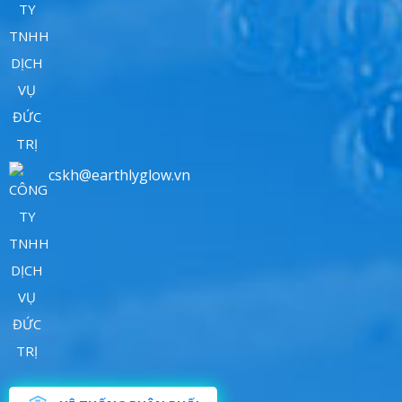
cskh@earthlyglow.vn