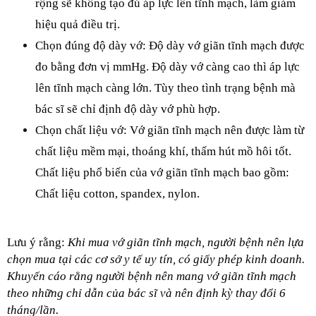
rộng sẽ không tạo đủ áp lực lên tĩnh mạch, làm giảm 
hiệu quả điều trị.
Chọn đúng độ dày vớ: Độ dày vớ giãn tĩnh mạch được 
đo bằng đơn vị mmHg. Độ dày vớ càng cao thì áp lực 
lên tĩnh mạch càng lớn. Tùy theo tình trạng bệnh mà 
bác sĩ sẽ chỉ định độ dày vớ phù hợp.
Chọn chất liệu vớ: Vớ giãn tĩnh mạch nên được làm từ 
chất liệu mềm mại, thoáng khí, thấm hút mồ hôi tốt. 
Chất liệu phổ biến của vớ giãn tĩnh mạch bao gồm: 
Chất liệu cotton, spandex, nylon. 
Lưu ý rằng: 
Khi mua vớ giãn tĩnh mạch, người bệnh nên lựa 
chọn mua tại các cơ sở y tế uy tín, có giấy phép kinh doanh. 
Khuyến cáo rằng người bệnh nên mang vớ giãn tĩnh mạch 
theo những chỉ dẫn của bác sĩ và nên định kỳ thay đổi 6 
tháng/lần. 