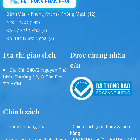
HỆ THỐNG PHÂN PHỐI
Bệnh Viện - Phòng Khám - Phòng Mạch (12)
Nhà Thuốc (149)
Đại Lý Phân Phối (4)
Đối Tác Nước Ngoài (2)
Địa chỉ giao dịch
Được chứng nhận
của
Địa Chỉ: 248/2 Nguyễn Thái
bình, Phường 12, Q.Tân Bình,
TP.HCM
Chính sách
- Thông tin hàng hóa
- Chính sách giao hàng & kiểm
hàng
- Chính sách và quy định chung
- PHƯƠNG THỨC THANH TOÁN