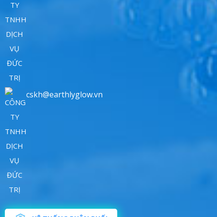
cskh@earthlyglow.vn