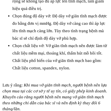
rộng sẽ không tạo đủ áp lực lên tĩnh mạch, làm giảm 
hiệu quả điều trị.
Chọn đúng độ dày vớ: Độ dày vớ giãn tĩnh mạch được 
đo bằng đơn vị mmHg. Độ dày vớ càng cao thì áp lực 
lên tĩnh mạch càng lớn. Tùy theo tình trạng bệnh mà 
bác sĩ sẽ chỉ định độ dày vớ phù hợp.
Chọn chất liệu vớ: Vớ giãn tĩnh mạch nên được làm từ 
chất liệu mềm mại, thoáng khí, thấm hút mồ hôi tốt. 
Chất liệu phổ biến của vớ giãn tĩnh mạch bao gồm: 
Chất liệu cotton, spandex, nylon. 
Lưu ý rằng: 
Khi mua vớ giãn tĩnh mạch, người bệnh nên lựa 
chọn mua tại các cơ sở y tế uy tín, có giấy phép kinh doanh. 
Khuyến cáo rằng người bệnh nên mang vớ giãn tĩnh mạch 
theo những chỉ dẫn của bác sĩ và nên định kỳ thay đổi 6 
tháng/lần. 