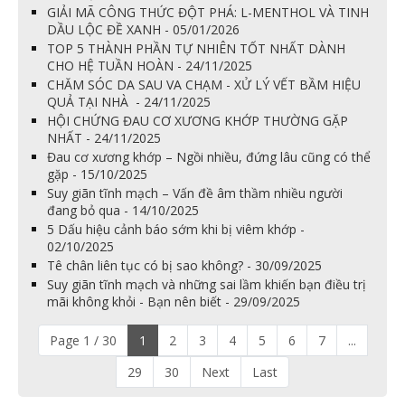
GIẢI MÃ CÔNG THỨC ĐỘT PHÁ: L-MENTHOL VÀ TINH
DẦU LỘC ĐỀ XANH - 05/01/2026
TOP 5 THÀNH PHẦN TỰ NHIÊN TỐT NHẤT DÀNH
CHO HỆ TUẦN HOÀN - 24/11/2025
CHĂM SÓC DA SAU VA CHẠM - XỬ LÝ VẾT BẦM HIỆU
QUẢ TẠI NHÀ - 24/11/2025
HỘI CHỨNG ĐAU CƠ XƯƠNG KHỚP THƯỜNG GẶP
NHẤT - 24/11/2025
Đau cơ xương khớp – Ngồi nhiều, đứng lâu cũng có thể
gặp - 15/10/2025
Suy giãn tĩnh mạch – Vấn đề âm thầm nhiều người
đang bỏ qua - 14/10/2025
5 Dấu hiệu cảnh báo sớm khi bị viêm khớp -
02/10/2025
Tê chân liên tục có bị sao không? - 30/09/2025
Suy giãn tĩnh mạch và những sai lầm khiến bạn điều trị
mãi không khỏi - Bạn nên biết - 29/09/2025
Page 1 / 30
1
2
3
4
5
6
7
...
29
30
Next
Last