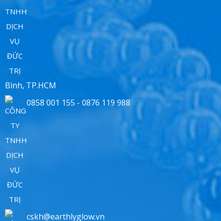
Bình, TP.HCM
0858 001 155 - 0876 119 988
cskh@earthlyglow.vn