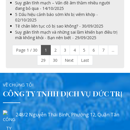
Suy giãn tĩnh mạch – Vấn đề âm thầm nhiều người
đang bỏ qua - 14/10/2025
5 Dấu hiệu cảnh báo sớm khi bị viêm khớp -
02/10/2025
Tê chân liên tục có bị sao không? - 30/09/2025
Suy giãn tĩnh mạch và những sai lầm khiến bạn điều trị
mãi không khỏi - Bạn nên biết - 29/09/2025
Page 1 / 30
1
2
3
4
5
6
7
...
29
30
Next
Last
VỀ CHÚNG TÔI
CÔNG TY TNHH DỊCH VỤ ĐỨC TRỊ
248/2 Nguyễn Thái Bình, Phường 12, Quận Tân