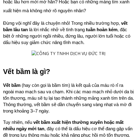
hoặc lâu hơn mới mờ hẳn? Hoặc bạn có những mảng tím xanh 
xuất hiện mà không nhớ rõ nguyên nhân?
Đừng vội nghĩ đây là chuyện nhỏ! Trong nhiều trường hợp, 
vết 
bầm lâu tan
 là lời nhắc nhở về tình trạng 
tuần hoàn kém
, đặc 
biệt ở những người ngồi nhiều, đứng lâu, người lớn tuổi hoặc có 
dấu hiệu suy giảm chức năng tĩnh mạch.
Vết bầm là gì?
Vết bầm
 (hay còn gọi là bầm tím) là kết quả của máu rò rỉ ra 
ngoài mao mạch sau va chạm. Khi các mao mạch nhỏ dưới da bị 
tổn thương, máu sẽ tụ lại tạo thành những mảng xanh tím trên da. 
Thông thường, vết bầm sẽ dần chuyển sang vàng nhạt và mờ đi 
trong khoảng 3–7 ngày.
Tuy nhiên, nếu 
vết bầm xuất hiện thường xuyên hoặc mất 
nhiều ngày mới tan
, đây có thể là dấu hiệu cơ thể đang gặp vấn 
đề trong lưu thông máu hoặc khả năng phục hồi mô tổn thương.