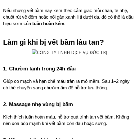
Nếu những vết bầm này kèm theo cảm giác mỏi chân, tê nhẹ, 
chuột rút về đêm hoặc nổi gân xanh li ti dưới da, đó có thể là dấu 
hiệu sớm của 
tuần hoàn kém
.
Làm gì khi bị vết bầm lâu tan?
1. Chườm lạnh trong 24h đầu
Giúp co mạch và hạn chế máu tràn ra mô mềm. Sau 1–2 ngày, 
có thể chuyển sang chườm ấm để hỗ trợ lưu thông.
2. Massage nhẹ vùng bị bầm
Kích thích tuần hoàn máu, hỗ trợ quá trình tan vết bầm. Không 
nên xoa bóp mạnh khi vết bầm còn đau hoặc sưng.