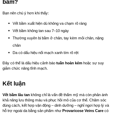
bầm?
Bạn nên chú ý hơn khi thấy:
Vết bầm xuất hiện dù không va chạm rõ ràng
Vết bầm không tan sau 7–10 ngày
Thường xuyên bị bầm ở chân, tay kèm mỏi chân, nặng 
chân
Da có dấu hiệu nổi mạch xanh tím rõ rệt
Đây có thể là dấu hiệu cảnh báo 
tuần hoàn kém
 hoặc sự suy 
giảm chức năng tĩnh mạch.
Kết luận
Vết bầm lâu tan
 không chỉ là vấn đề thẩm mỹ mà còn phản ánh 
khả năng lưu thông máu và phục hồi mô của cơ thể. Chăm sóc 
đúng cách, kết hợp vận động – dinh dưỡng – nghỉ ngơi hợp lý và 
hỗ trợ ngoài da bằng sản phẩm như 
Provaricose Veins Care
 có 