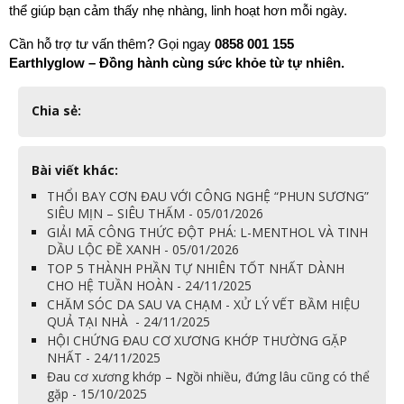
thể giúp bạn cảm thấy nhẹ nhàng, linh hoạt hơn mỗi ngày.
Cần hỗ trợ tư vấn thêm? Gọi ngay 
0858 001 155
Earthlyglow – Đồng hành cùng sức khỏe từ tự nhiên.
Chia sẻ:
Bài viết khác:
THỔI BAY CƠN ĐAU VỚI CÔNG NGHỆ “PHUN SƯƠNG”
SIÊU MỊN – SIÊU THẤM - 05/01/2026
GIẢI MÃ CÔNG THỨC ĐỘT PHÁ: L-MENTHOL VÀ TINH
DẦU LỘC ĐỀ XANH - 05/01/2026
TOP 5 THÀNH PHẦN TỰ NHIÊN TỐT NHẤT DÀNH
CHO HỆ TUẦN HOÀN - 24/11/2025
CHĂM SÓC DA SAU VA CHẠM - XỬ LÝ VẾT BẦM HIỆU
QUẢ TẠI NHÀ - 24/11/2025
HỘI CHỨNG ĐAU CƠ XƯƠNG KHỚP THƯỜNG GẶP
NHẤT - 24/11/2025
Đau cơ xương khớp – Ngồi nhiều, đứng lâu cũng có thể
gặp - 15/10/2025