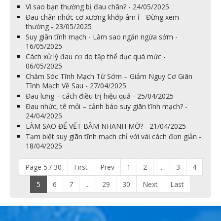
Vì sao bạn thường bị đau chân? - 24/05/2025
Đau chân nhức cơ xương khớp âm ỉ - Đừng xem
thường - 23/05/2025
Suy giãn tĩnh mạch - Làm sao ngăn ngừa sớm -
16/05/2025
Cách xử lý đau cơ do tập thể dục quá mức -
06/05/2025
Chăm Sóc Tĩnh Mạch Từ Sớm – Giảm Nguy Cơ Giãn
Tĩnh Mạch Về Sau - 27/04/2025
Đau lưng – cách điều trị hiệu quả - 25/04/2025
Đau nhức, tê mỏi – cảnh báo suy giãn tĩnh mạch? -
24/04/2025
LÀM SAO ĐỂ VẾT BẦM NHANH MỜ? - 21/04/2025
Tạm biệt suy giãn tĩnh mạch chỉ với vài cách đơn giản -
18/04/2025
Page 5 / 30
First
Prev
1
2
...
3
4
5
6
7
...
29
30
Next
Last