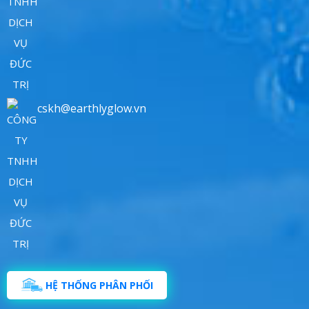
cskh@earthlyglow.vn
HỆ THỐNG PHÂN PHỐI