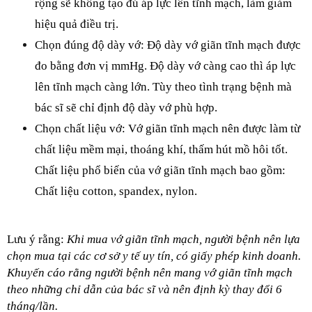
rộng sẽ không tạo đủ áp lực lên tĩnh mạch, làm giảm 
hiệu quả điều trị.
Chọn đúng độ dày vớ: Độ dày vớ giãn tĩnh mạch được 
đo bằng đơn vị mmHg. Độ dày vớ càng cao thì áp lực 
lên tĩnh mạch càng lớn. Tùy theo tình trạng bệnh mà 
bác sĩ sẽ chỉ định độ dày vớ phù hợp.
Chọn chất liệu vớ: Vớ giãn tĩnh mạch nên được làm từ 
chất liệu mềm mại, thoáng khí, thấm hút mồ hôi tốt. 
Chất liệu phổ biến của vớ giãn tĩnh mạch bao gồm: 
Chất liệu cotton, spandex, nylon. 
Lưu ý rằng: 
Khi mua vớ giãn tĩnh mạch, người bệnh nên lựa 
chọn mua tại các cơ sở y tế uy tín, có giấy phép kinh doanh. 
Khuyến cáo rằng người bệnh nên mang vớ giãn tĩnh mạch 
theo những chỉ dẫn của bác sĩ và nên định kỳ thay đổi 6 
tháng/lần. 