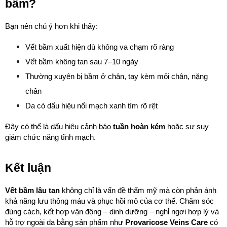
bầm?
Bạn nên chú ý hơn khi thấy:
Vết bầm xuất hiện dù không va chạm rõ ràng
Vết bầm không tan sau 7–10 ngày
Thường xuyên bị bầm ở chân, tay kèm mỏi chân, nặng 
chân
Da có dấu hiệu nổi mạch xanh tím rõ rệt
Đây có thể là dấu hiệu cảnh báo 
tuần hoàn kém
 hoặc sự suy 
giảm chức năng tĩnh mạch.
Kết luận
Vết bầm lâu tan
 không chỉ là vấn đề thẩm mỹ mà còn phản ánh 
khả năng lưu thông máu và phục hồi mô của cơ thể. Chăm sóc 
đúng cách, kết hợp vận động – dinh dưỡng – nghỉ ngơi hợp lý và 
hỗ trợ ngoài da bằng sản phẩm như 
Provaricose Veins Care
 có 