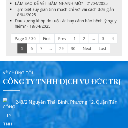
LÀM SAO ĐỂ VẾT BẦM NHANH MỜ? - 21/04/2025
Tạm biệt suy giãn tĩnh mạch chỉ với vài cách đơn giản -
18/04/2025
Đau xương khớp do tuổi tác hay cảnh báo bệnh lý nguy
hiểm? - 18/04/2025
Page 5 / 30
First
Prev
1
2
...
3
4
5
6
7
...
29
30
Next
Last
VỀ CHÚNG TÔI
CÔNG TY TNHH DỊCH VỤ ĐỨC TRỊ
248/2 Nguyễn Thái Bình, Phường 12, Quận Tân