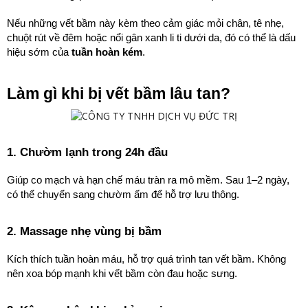
Nếu những vết bầm này kèm theo cảm giác mỏi chân, tê nhẹ, 
chuột rút về đêm hoặc nổi gân xanh li ti dưới da, đó có thể là dấu 
hiệu sớm của 
tuần hoàn kém
.
Làm gì khi bị vết bầm lâu tan?
1. Chườm lạnh trong 24h đầu
Giúp co mạch và hạn chế máu tràn ra mô mềm. Sau 1–2 ngày, 
có thể chuyển sang chườm ấm để hỗ trợ lưu thông.
2. Massage nhẹ vùng bị bầm
Kích thích tuần hoàn máu, hỗ trợ quá trình tan vết bầm. Không 
nên xoa bóp mạnh khi vết bầm còn đau hoặc sưng.