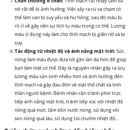
Chấn thương ở chân:
Tĩnh mạch rất nhạy cảm và
nó rất dễ bị ảnh hưởng. Việc xảy ra cú va chạm có
thể làm van bị suy yếu và hư hỏng, sau đó máu bị
rò rỉ về gây nên sự tích tụ máu trong cơ thể. Lượng
máu ứ đọng này làm cho tĩnh mạch bị giãn nỡ và bị
suy.
Tác động từ nhiệt độ và ánh nắng mặt trời:
Sức
nóng làm máu được đưa tới gần làn da hơn để giúp
bạn làm mát cơ thể. Đây là nguyên nhân gây ra lưu
lương máu sản sinh nhiều hơn và ảnh hưởng đến
tĩnh mạch và gây đau đớn về mặt thể chất và tinh
thần người bệnh. Bệnh nhân cần tránh phơi trực
tiếp ánh nắng mặt trời, tránh tiếp xúc với nhiệt độ
nóng quá mức: tắm bồn nước nóng, sử dụng vòi
sen nóng quá lâu, sử dụng túi chườm nhiệt độ…