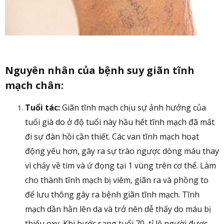
Nguyên nhân của bệnh suy giãn tĩnh
mạch chân:
Tuổi tác:
Giãn tĩnh mạch chịu sự ảnh hưởng của
tuổi già do ở độ tuổi này hầu hết tĩnh mạch đã mất
đi sự đàn hồi cần thiết. Các van tĩnh mạch hoạt
động yếu hơn, gây ra sự trào ngược dòng máu thay
vì chảy về tim và ứ đọng tại 1 vùng trên cơ thể. Làm
cho thành tĩnh mạch bị viêm, giãn ra và phồng to
để lưu thông gây ra bệnh giãn tĩnh mạch. Tĩnh
mạch dần hằn lên da và trở nên dễ thấy do máu bị
thiếu oxy. Khi bước sang tuổi 70, tỉ lệ người được