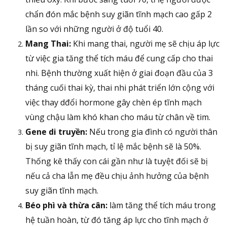
chẩn đón mắc bệnh suy giãn tĩnh mạch cao gấp 2
lần so với những người ở độ tuổi 40.
Mang Thai:
Khi mang thai, người mẹ sẽ chịu áp lực
từ việc gia tăng thể tích máu để cung cấp cho thai
nhi. Bệnh thường xuất hiện ở giai đoạn đầu của 3
tháng cuối thai kỳ, thai nhi phát triển lớn cộng với
việc thay dđổi hormone gây chèn ép tĩnh mạch
vùng chậu làm khó khan cho máu từ chân về tim.
Gene di truyền:
Nếu trong gia đình có người thân
bị suy giãn tĩnh mạch, tỉ lệ mắc bệnh sẽ là 50%.
Thống kê thấy con cái gần như là tuyệt đối sẽ bị
nếu cả cha lẫn mẹ đều chịu ảnh hưởng của bệnh
suy giãn tĩnh mạch.
Béo phì và thừa cân:
làm tăng thể tích máu trong
hệ tuần hoàn, từ đó tăng áp lực cho tĩnh mạch ở