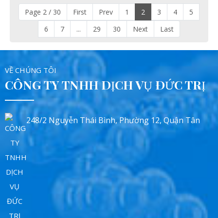
Page 2 / 30
First
Prev
1
2
3
4
5
6
7
...
29
30
Next
Last
VỀ CHÚNG TÔI
CÔNG TY TNHH DỊCH VỤ ĐỨC TRỊ
248/2 Nguyễn Thái Bình, Phường 12, Quận Tân