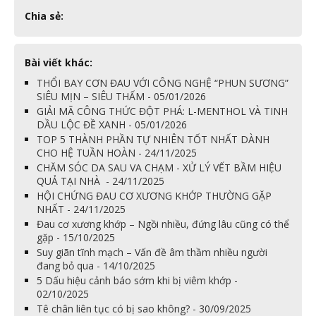
Chia sẻ:
Bài viết khác:
THỔI BAY CƠN ĐAU VỚI CÔNG NGHỆ “PHUN SƯƠNG”
SIÊU MỊN – SIÊU THẤM - 05/01/2026
GIẢI MÃ CÔNG THỨC ĐỘT PHÁ: L-MENTHOL VÀ TINH
DẦU LỘC ĐỀ XANH - 05/01/2026
TOP 5 THÀNH PHẦN TỰ NHIÊN TỐT NHẤT DÀNH
CHO HỆ TUẦN HOÀN - 24/11/2025
CHĂM SÓC DA SAU VA CHẠM - XỬ LÝ VẾT BẦM HIỆU
QUẢ TẠI NHÀ - 24/11/2025
HỘI CHỨNG ĐAU CƠ XƯƠNG KHỚP THƯỜNG GẶP
NHẤT - 24/11/2025
Đau cơ xương khớp – Ngồi nhiều, đứng lâu cũng có thể
gặp - 15/10/2025
Suy giãn tĩnh mạch – Vấn đề âm thầm nhiều người
đang bỏ qua - 14/10/2025
5 Dấu hiệu cảnh báo sớm khi bị viêm khớp -
02/10/2025
Tê chân liên tục có bị sao không? - 30/09/2025