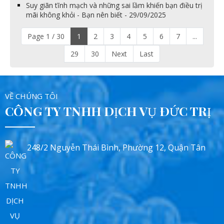
Suy giãn tĩnh mạch và những sai lầm khiến bạn điều trị
mãi không khỏi - Bạn nên biết - 29/09/2025
Page 1 / 30
1
2
3
4
5
6
7
...
29
30
Next
Last
VỀ CHÚNG TÔI
CÔNG TY TNHH DỊCH VỤ ĐỨC TRỊ
248/2 Nguyễn Thái Bình, Phường 12, Quận Tân