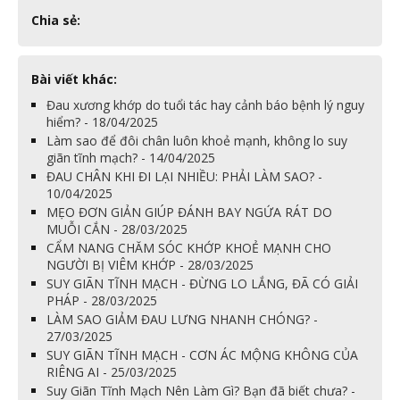
Chia sẻ:
Bài viết khác:
Đau xương khớp do tuổi tác hay cảnh báo bệnh lý nguy
hiểm? - 18/04/2025
Làm sao để đôi chân luôn khoẻ mạnh, không lo suy
giãn tĩnh mạch? - 14/04/2025
ĐAU CHÂN KHI ĐI LẠI NHIỀU: PHẢI LÀM SAO? -
10/04/2025
MẸO ĐƠN GIẢN GIÚP ĐÁNH BAY NGỨA RÁT DO
MUỖI CẮN - 28/03/2025
CẨM NANG CHĂM SÓC KHỚP KHOẺ MẠNH CHO
NGƯỜI BỊ VIÊM KHỚP - 28/03/2025
SUY GIÃN TĨNH MẠCH - ĐỪNG LO LẮNG, ĐÃ CÓ GIẢI
PHÁP - 28/03/2025
LÀM SAO GIẢM ĐAU LƯNG NHANH CHÓNG? -
27/03/2025
SUY GIÃN TĨNH MẠCH - CƠN ÁC MỘNG KHÔNG CỦA
RIÊNG AI - 25/03/2025
Suy Giãn Tĩnh Mạch Nên Làm Gì? Bạn đã biết chưa? -