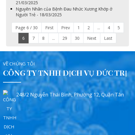
21/03/2025
Nguyên Nhân của Bệnh Đau Nhức Xương Khớp ở
Người Trẻ - 18/03/2025
Page 6 / 30
First
Prev
1
2
...
4
5
6
7
8
...
29
30
Next
Last
VỀ CHÚNG TÔI
CÔNG TY TNHH DỊCH VỤ ĐỨC TRỊ
248/2 Nguyễn Thái Bình, Phường 12, Quận Tân