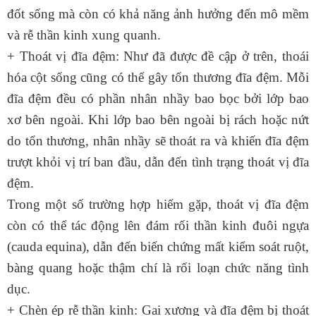
đốt sống mà còn có khả năng ảnh hưởng đến mô mềm
và rễ thần kinh xung quanh.
+ Thoát vị đĩa đệm: Như đã được đề cập ở trên, thoái
hóa cột sống cũng có thể gây tổn thương đĩa đệm. Mỗi
đĩa đệm đều có phần nhân nhầy bao bọc bởi lớp bao
xơ bên ngoài. Khi lớp bao bên ngoài bị rách hoặc nứt
do tổn thương, nhân nhầy sẽ thoát ra và khiến đĩa đệm
trượt khỏi vị trí ban đầu, dẫn đến
tình trạng thoát vị đĩa
đệm
.
Trong một số trường hợp hiếm gặp, thoát vị đĩa đệm
còn có thể tác động lên đám rối thần kinh đuôi ngựa
(cauda equina), dẫn đến biến chứng mất kiểm soát ruột,
bàng quang hoặc thậm chí là rối loạn chức năng tình
dục.
+ Chèn ép rễ thần kinh: Gai xương và đĩa đệm bị thoát