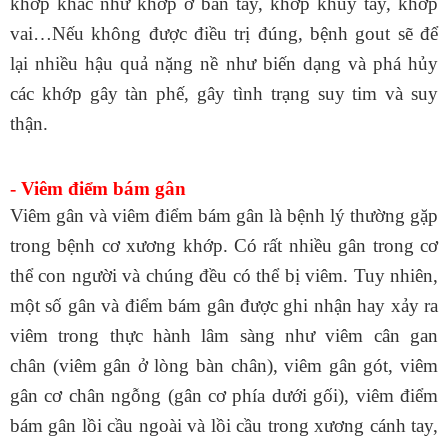
khớp khác như khớp ở bàn tay, khớp khủy tay, khớp
vai…Nếu không được điều trị đúng, bệnh gout sẽ để
lại nhiều hậu quả nặng nề như biến dạng và phá hủy
các khớp gây tàn phế, gây tình trạng suy tim và suy
thận.
- Viêm điểm bám gân
Viêm gân
và viêm điểm bám gân là bệnh lý thường gặp
trong bệnh cơ xương khớp. Có rất nhiều gân trong cơ
thể con người và chúng đều có thể bị viêm. Tuy nhiên,
một số gân và điểm bám gân được ghi nhận hay xảy ra
viêm trong thực hành lâm sàng như
viêm cân gan
chân
(viêm gân ở lòng bàn chân), viêm gân gót, viêm
gân cơ chân ngỗng (gân cơ phía dưới gối), viêm điểm
bám gân lồi cầu ngoài và lồi cầu trong xương cánh tay,