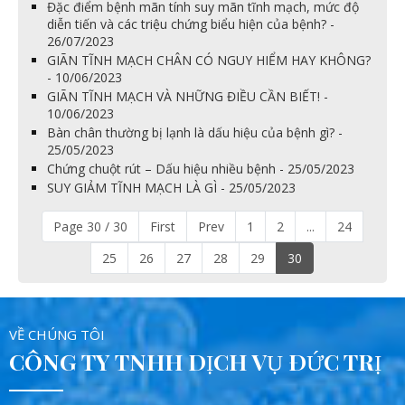
Đặc điểm bệnh mãn tính suy mãn tĩnh mạch, mức độ
diễn tiến và các triệu chứng biểu hiện của bệnh? -
26/07/2023
GIÃN TĨNH MẠCH CHÂN CÓ NGUY HIỂM HAY KHÔNG?
- 10/06/2023
GIÃN TĨNH MẠCH VÀ NHỮNG ĐIỀU CẦN BIẾT! -
10/06/2023
Bàn chân thường bị lạnh là dấu hiệu của bệnh gì? -
25/05/2023
Chứng chuột rút – Dấu hiệu nhiều bệnh - 25/05/2023
SUY GIẢM TĨNH MẠCH LÀ GÌ - 25/05/2023
Page 30 / 30
First
Prev
1
2
...
24
25
26
27
28
29
30
VỀ CHÚNG TÔI
CÔNG TY TNHH DỊCH VỤ ĐỨC TRỊ