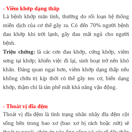
- Viêm khớp dạng thấp
Là bệnh khớp mãn tính, thường do rối loạn hệ thống
miễn dịch của cơ thể gây ra. Có đến 70% người bệnh
đau khớp khi trời lạnh, gây đau mất ngủ cho người
bệnh.
Triệu chứng:
là các cơn đau khớp,
cứng khớp
,
viêm
sưng tại khớp
; khiến việc đi lại, sinh hoạt trở nên khó
khăn. Đáng quan ngại hơn, viêm khớp dạng thấp nếu
không chữa trị kịp thời có thể gây teo cơ, biến dạng
khớp, thậm chí là tàn phế mất khả năng vận động.
- Thoát vị đĩa đệm
Thoát vị đĩa đệm
là tình trạng nhân nhầy đĩa đệm cột
sống bên trong bao xơ (bao xơ bị rách hoặc nứt) sẽ
thoát ra ngoài, chèn ép vào ống sống và các rễ dây thần