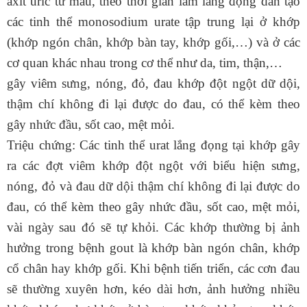
axit uric từ máu, theo thời gian làm lắng đọng dần tạo
các tinh thể monosodium urate tập trung lại ở khớp
(khớp ngón chân, khớp bàn tay, khớp gối,…) và ở các
cơ quan khác nhau trong cơ thể như da, tim, thận,…
gây viêm sưng, nóng, đỏ, đau khớp đột ngột dữ dội,
thậm chí không đi lại được do đau, có thể kèm theo
gây
nhức đầu
, sốt cao, mệt mỏi.
Triệu chứng: Các tinh thể urat lắng đọng tại khớp gây
ra các đợt viêm khớp đột ngột với biểu hiện sưng,
nóng, đỏ và đau dữ dội thậm chí không đi lại được do
đau, có thể kèm theo gây
nhức đầu
, sốt cao, mệt mỏi,
vài ngày sau đó sẽ tự khỏi. Các khớp thường bị ảnh
hưởng trong bệnh gout là khớp bàn ngón chân, khớp
cổ chân hay khớp gối. Khi bệnh tiến triển, các cơn đau
sẽ thường xuyên hơn, kéo dài hơn, ảnh hưởng nhiều