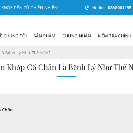
KHỎE ĐẾN TỪ THIÊN NHIÊN!
Hotline:
0858001155
Ề CHÚNG TÔI
SẢN PHẨM
CHỨNG NHẬN
KIỂM TRA CHÍNH
Là Bệnh Lý Như Thế Nào?
m Khớp Cổ Chân Là Bệnh Lý Như Thế 
ổ Chân