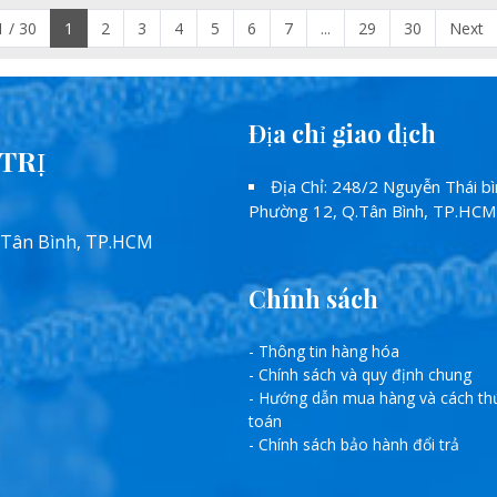
 / 30
1
2
3
4
5
6
7
...
29
30
Next
Địa chỉ giao dịch
TRỊ
Địa Chỉ: 248/2 Nguyễn Thái bì
Phường 12, Q.Tân Bình, TP.HCM
 Tân Bình, TP.HCM
Chính sách
- Thông tin hàng hóa
- Chính sách và quy định chung
- Hướng dẫn mua hàng và cách th
toán
- Chính sách bảo hành đổi trả