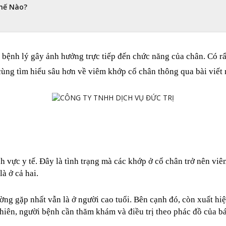
hế Nào?
 bệnh lý gây ảnh hưởng trực tiếp đến chức năng của chân. Có r
cùng tìm hiểu sâu hơn về viêm khớp cổ chân thông qua bài viế
 vực y tế. Đây là tình trạng mà các khớp ở cổ chân trở nên viê
à ở cả hai. 
ường gặp nhất vẫn là ở người cao tuổi. Bên cạnh đó, còn xuất hi
nhiên, người bệnh cần thăm khám và điều trị theo phác đồ của b