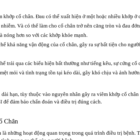
m khớp cổ chân. Đau có thể xuất hiện ở một hoặc nhiều khớp ở c
nhiễm. Và có thể làm cho cổ chân trở nên căng tròn và đau đớn
và nóng hơn so với các khớp khỏe mạnh.
ế khả năng vận động của cổ chân, gây ra sự bất tiện cho người
ể trải qua các biểu hiện bất thường như tiếng kêu, sự cứng cổ 
mệt mỏi và tình trạng tồn tại kéo dài, gây khó chịu và ảnh hưở
 dài hạn, tùy thuộc vào nguyên nhân gây ra viêm khớp cổ chân và
sĩ để đảm bảo chẩn đoán và điều trị đúng cách.
ổ Chân
à những hoạt động quan trọng trong quá trình điều trị bệnh. Tu