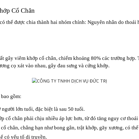
Khớp Cổ Chân
có thể được chia thành hai nhóm chính: Nguyên nhân do thoái h
t gây viêm khớp cổ chân, chiếm khoảng 80% các trường hợp. Th
xương cọ xát vào nhau, gây đau sưng và cứng khớp.
n bao gồm:
gười lớn tuổi, đặc biệt là sau 50 tuổi.
ớp cổ chân phải chịu nhiều áp lực hơn, từ đó tăng nguy cơ thoái
ổ chân, chẳng hạn như bong gân, trật khớp, gãy xương, có thể
ể có yếu tố di truyền.