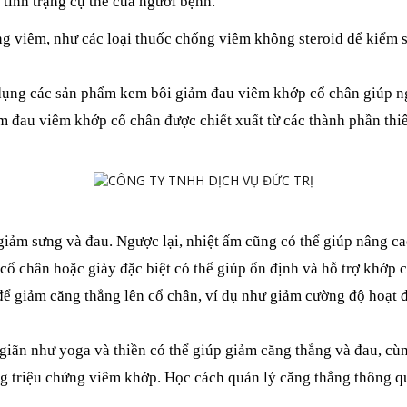
tình trạng cụ thể của người bệnh. 
ống viêm, như các loại thuốc chống viêm không steroid để kiểm 
ụng các sản phẩm kem bôi giảm đau viêm khớp cổ chân giúp ng
 đau viêm khớp cổ chân được chiết xuất từ các thành phần thiê
 giảm sưng và đau. Ngược lại, nhiệt ấm cũng có thể giúp nâng ca
cổ chân hoặc giày đặc biệt có thể giúp ổn định và hỗ trợ khớp 
để giảm căng thẳng lên cổ chân, ví dụ như giảm cường độ hoạt độ
giãn như yoga và thiền có thể giúp giảm căng thẳng và đau, cùng
g triệu chứng viêm khớp. Học cách quản lý căng thẳng thông qua 