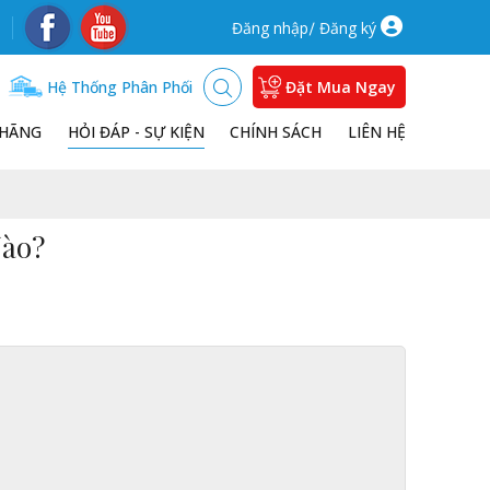
/
Đăng nhập
Đăng ký
Hệ Thống Phân Phối
Đặt Mua Ngay
 HÃNG
HỎI ĐÁP - SỰ KIỆN
CHÍNH SÁCH
LIÊN HỆ
Nào?