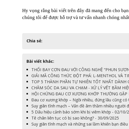
Hy vọng rằng bài viết trên đây đã mang đến cho bạn 
chúng tôi để được hỗ trợ và tư vấn nhanh chóng nhất
Chia sẻ:
Bài viết khác:
THỔI BAY CƠN ĐAU VỚI CÔNG NGHỆ “PHUN SƯƠNG”
GIẢI MÃ CÔNG THỨC ĐỘT PHÁ: L-MENTHOL VÀ TIN
TOP 5 THÀNH PHẦN TỰ NHIÊN TỐT NHẤT DÀNH C
CHĂM SÓC DA SAU VA CHẠM - XỬ LÝ VẾT BẦM HIỆ
HỘI CHỨNG ĐAU CƠ XƯƠNG KHỚP THƯỜNG GẶP NH
Đau cơ xương khớp – Ngồi nhiều, đứng lâu cũng có 
Suy giãn tĩnh mạch – Vấn đề âm thầm nhiều người 
5 Dấu hiệu cảnh báo sớm khi bị viêm khớp - 02/10/
Tê chân liên tục có bị sao không? - 30/09/2025
Suy giãn tĩnh mạch và những sai lầm khiến bạn điều 