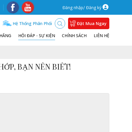
/
Đăng nhập
Đăng ký
Hệ Thống Phân Phối
Đặt Mua Ngay
 HÃNG
HỎI ĐÁP - SỰ KIỆN
CHÍNH SÁCH
LIÊN HỆ
P, BẠN NÊN BIẾT!