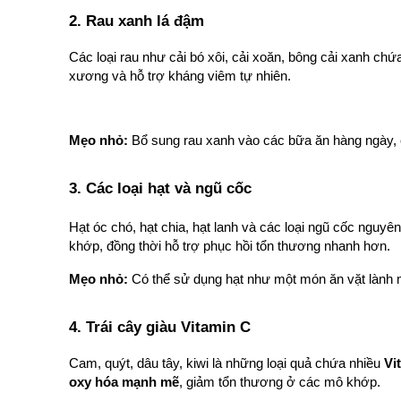
2. Rau xanh lá đậm 
Các loại rau như cải bó xôi, cải xoăn, bông cải xanh chứ
xương và hỗ trợ kháng viêm tự nhiên.
Mẹo nhỏ:
 Bổ sung rau xanh vào các bữa ăn hàng ngày, 
3. Các loại hạt và ngũ cốc 
Hạt óc chó, hạt chia, hạt lanh và các loại ngũ cốc nguyê
khớp, đồng thời hỗ trợ phục hồi tổn thương nhanh hơn.
Mẹo nhỏ:
 Có thể sử dụng hạt như một món ăn vặt lành
4. Trái cây giàu Vitamin C 
Cam, quýt, dâu tây, kiwi là những loại quả chứa nhiều 
Vi
oxy hóa mạnh mẽ
, giảm tổn thương ở các mô khớp.