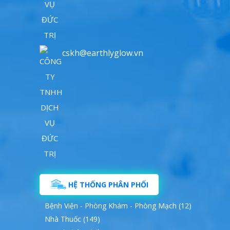
cskh@earthlyglow.vn
HỆ THỐNG PHÂN PHỐI
Bệnh Viện - Phòng Khám - Phòng Mạch (12)
Nhà Thuốc (149)