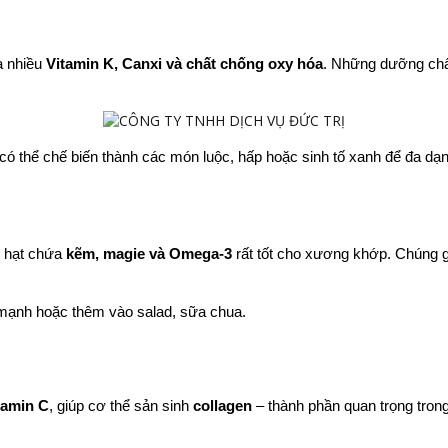
a nhiều 
Vitamin K, Canxi và chất chống oxy hóa
. Những dưỡng chấ
có thể chế biến thành các món luộc, hấp hoặc sinh tố xanh để đa dạ
n hạt chứa 
kẽm, magie và Omega-3
 rất tốt cho xương khớp. Chúng 
 mạnh hoặc thêm vào salad, sữa chua.
tamin C
, giúp cơ thể sản sinh 
collagen
 – thành phần quan trọng tron