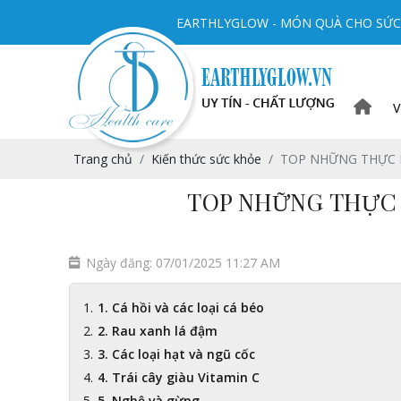
EARTHLYGLOW - MÓN QUÀ CHO SỨC 
V
Trang chủ
Kiến thức sức khỏe
TOP NHỮNG THỰC P
TOP NHỮNG THỰC 
Ngày đăng: 07/01/2025 11:27 AM
1. Cá hồi và các loại cá béo
2. Rau xanh lá đậm
3. Các loại hạt và ngũ cốc
4. Trái cây giàu Vitamin C
5. Nghệ và gừng