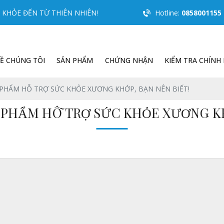
KHỎE ĐẾN TỪ THIÊN NHIÊN!
Hotline:
0858001155
Ề CHÚNG TÔI
SẢN PHẨM
CHỨNG NHẬN
KIỂM TRA CHÍNH
HẨM HỖ TRỢ SỨC KHỎE XƯƠNG KHỚP, BẠN NÊN BIẾT!
PHẨM HỖ TRỢ SỨC KHỎE XƯƠNG KHỚ