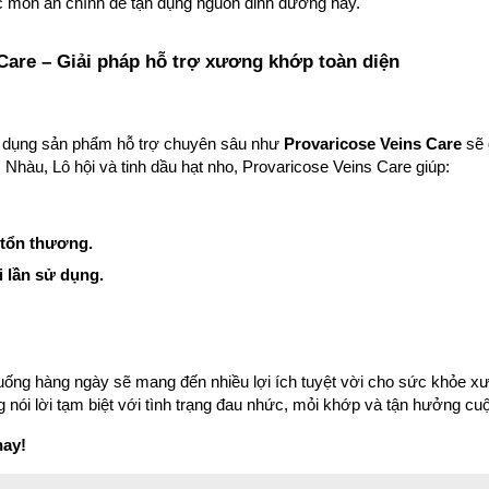
 món ăn chính để tận dụng nguồn dinh dưỡng này.
Care – Giải pháp hỗ trợ xương khớp toàn diện
ử dụng sản phẩm hỗ trợ chuyên sâu như 
Provaricose Veins Care
 sẽ
 Nhàu, Lô hội và tinh dầu hạt nho, Provaricose Veins Care giúp:
 tổn thương.
i lần sử dụng.
ng hàng ngày sẽ mang đến nhiều lợi ích tuyệt vời cho sức khỏe xươ
 nói lời tạm biệt với tình trạng đau nhức, mỏi khớp và tận hưởng cu
nay!