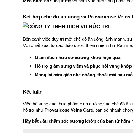
Mẹo nhỏ:
 Bổ sung trứng và nấm vào bữa sáng hoặc các
Kết hợp chế độ ăn uống và Provaricose Veins 
Bên cạnh việc duy trì một chế độ ăn uống lành mạnh, s
Với chiết xuất từ các thảo dược thiên nhiên như Rau má,
Giảm đau nhức cơ xương khớp hiệu quả.
Hỗ trợ giảm sưng viêm và phục hồi vùng khớp
Mang lại cảm giác nhẹ nhàng, thoải mái sau mỗ
Kết luận
Việc bổ sung các thực phẩm dinh dưỡng vào chế độ ăn uố
hỗ trợ như 
Provaricose Veins Care
, bạn sẽ nhanh chóng
Hãy bắt đầu chăm sóc xương khớp của bạn từ hôm 