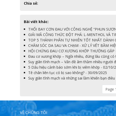
Chia sẻ:
Bài viết khác:
THỔI BAY CƠN ĐAU VỚI CÔNG NGHỆ “PHUN SƯƠNG”
GIẢI MÃ CÔNG THỨC ĐỘT PHÁ: L-MENTHOL VÀ TIN
TOP 5 THÀNH PHẦN TỰ NHIÊN TỐT NHẤT DÀNH C
CHĂM SÓC DA SAU VA CHẠM - XỬ LÝ VẾT BẦM HIỆ
HỘI CHỨNG ĐAU CƠ XƯƠNG KHỚP THƯỜNG GẶP NH
Đau cơ xương khớp – Ngồi nhiều, đứng lâu cũng có 
Suy giãn tĩnh mạch – Vấn đề âm thầm nhiều người 
5 Dấu hiệu cảnh báo sớm khi bị viêm khớp - 02/10/
Tê chân liên tục có bị sao không? - 30/09/2025
Suy giãn tĩnh mạch và những sai lầm khiến bạn điều 
Page 1
VỀ CHÚNG TÔI