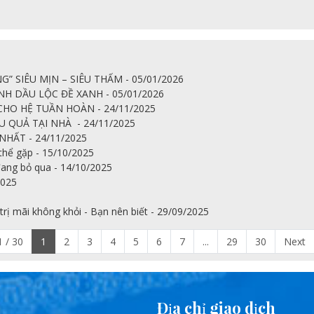
 SIÊU MỊN – SIÊU THẤM - 05/01/2026
H DẦU LỘC ĐỀ XANH - 05/01/2026
HO HỆ TUẦN HOÀN - 24/11/2025
U QUẢ TẠI NHÀ - 24/11/2025
ẤT - 24/11/2025
thể gặp - 15/10/2025
đang bỏ qua - 14/10/2025
2025
trị mãi không khỏi - Bạn nên biết - 29/09/2025
 / 30
1
2
3
4
5
6
7
...
29
30
Next
Địa chỉ giao dịch