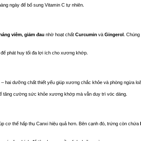
hàng ngày để bổ sung Vitamin C tự nhiên.
háng viêm, giảm đau
 nhờ hoạt chất 
Curcumin
 và 
Gingerol
. Chúng 
để phát huy tối đa lợi ích cho xương khớp.
 – hai dưỡng chất thiết yếu giúp xương chắc khỏe và phòng ngừa l
để tăng cường sức khỏe xương khớp mà vẫn duy trì vóc dáng.
iúp cơ thể hấp thụ Canxi hiệu quả hơn. Bên cạnh đó, trứng còn chứa 