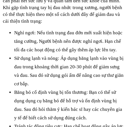
cần phải hết sức lưu ý và quan tâm đến sức khỏe của mình. 
Khi gặp tình trạng tay bị đau nhức trong xương, người bệnh 
có thể thực hiện theo một số cách dưới đây để giảm đau và 
cải thiện tình trạng:
Nghỉ ngơi: Nếu tình trạng đau đớn mới xuất hiện hoặc 
tăng cường, Người bệnh nên được nghỉ ngơi. Hạn chế 
tối đa các hoạt động có thể gây thêm áp lực lên tay.
Sử dụng lạnh và nóng: Áp dụng băng lạnh vào vùng bị 
đau trong khoảng thời gian 20-30 phút để giảm sưng 
và đau. Sau đó sử dụng gói ấm để nâng cao sự thư giãn 
cơ bắp.
Băng bó cố định vùng bị tổn thương: Bạn có thể sử 
dụng dụng cụ băng bó để hỗ trợ và ổn định vùng bị 
đau. Sau đó hỏi thăm ý kiến bác sĩ hay các chuyên gia 
y tế để biết cách sử dụng đúng cách.
Tránh tác động tiêu cực: Hạn chế hoạt động gây áp lực 