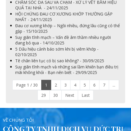
CHĂM SÓC DA SAU VA CHẠM - XỬ LÝ VẾT BẦM HIỆU
QUẢ TẠI NHÀ - 24/11/2025
HỘI CHỨNG ĐAU CƠ XƯƠNG KHỚP THƯỜNG GẶP
NHẤT - 24/11/2025
Đau cơ xương khớp – Ngồi nhiều, đứng lâu cũng có thể
gặp - 15/10/2025
Suy giãn tĩnh mạch – Vấn đề âm thầm nhiều người
đang bỏ qua - 14/10/2025
5 Dấu hiệu cảnh báo sớm khi bị viêm khớp -
02/10/2025
Tê chân liên tục có bị sao không? - 30/09/2025
Suy giãn tĩnh mạch và những sai lầm khiến bạn điều trị
mãi không khỏi - Bạn nên biết - 29/09/2025
Page 1 / 30
1
2
3
4
5
6
7
...
29
30
Next
Last
VỀ CHÚNG TÔI
CÔNG TY TNHH DỊCH VỤ ĐỨC TRỊ