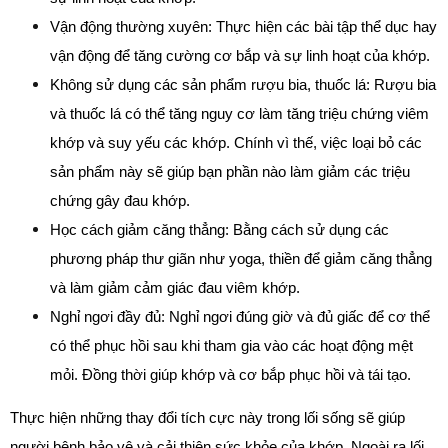
Vận động thường xuyên: Thực hiện các bài tập thể dục hay 
vận động để tăng cường cơ bắp và sự linh hoạt của khớp.
Không sử dụng các sản phẩm rượu bia, thuốc lá: Rượu bia 
và thuốc lá có thể tăng nguy cơ làm tăng triệu chứng viêm 
khớp và suy yếu các khớp. Chính vì thế, việc loại bỏ các 
sản phẩm này sẽ giúp bạn phần nào làm giảm các triệu 
chứng gây đau khớp. 
Học cách giảm căng thẳng: Bằng cách sử dụng các 
phương pháp thư giãn như yoga, thiền để giảm căng thẳng 
và làm giảm cảm giác đau viêm khớp.
Nghỉ ngơi đầy đủ: Nghỉ ngơi đúng giờ và đủ giấc để cơ thể 
có thể phục hồi sau khi tham gia vào các hoạt động mệt 
mỏi. Đồng thời giúp khớp và cơ bắp phục hồi và tái tạo.
Thực hiện những thay đổi tích cực này trong lối sống sẽ giúp 
người bệnh bảo vệ và cải thiện sức khỏe của khớp. Ngoài ra lối 