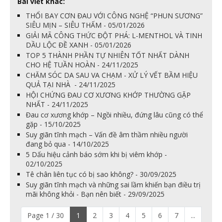
Bài viết khác:
THỔI BAY CƠN ĐAU VỚI CÔNG NGHỆ “PHUN SƯƠNG”
SIÊU MỊN – SIÊU THẤM - 05/01/2026
GIẢI MÃ CÔNG THỨC ĐỘT PHÁ: L-MENTHOL VÀ TINH
DẦU LỘC ĐỀ XANH - 05/01/2026
TOP 5 THÀNH PHẦN TỰ NHIÊN TỐT NHẤT DÀNH
CHO HỆ TUẦN HOÀN - 24/11/2025
CHĂM SÓC DA SAU VA CHẠM - XỬ LÝ VẾT BẦM HIỆU
QUẢ TẠI NHÀ - 24/11/2025
HỘI CHỨNG ĐAU CƠ XƯƠNG KHỚP THƯỜNG GẶP
NHẤT - 24/11/2025
Đau cơ xương khớp – Ngồi nhiều, đứng lâu cũng có thể
gặp - 15/10/2025
Suy giãn tĩnh mạch – Vấn đề âm thầm nhiều người
đang bỏ qua - 14/10/2025
5 Dấu hiệu cảnh báo sớm khi bị viêm khớp -
02/10/2025
Tê chân liên tục có bị sao không? - 30/09/2025
Suy giãn tĩnh mạch và những sai lầm khiến bạn điều trị
mãi không khỏi - Bạn nên biết - 29/09/2025
Page 1 / 30
1
2
3
4
5
6
7
...