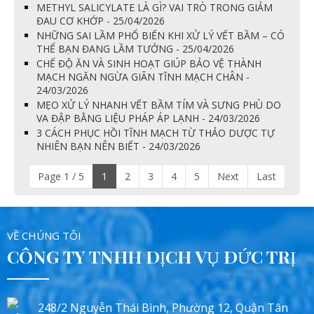
METHYL SALICYLATE LÀ GÌ? VAI TRÒ TRONG GIẢM
ĐAU CƠ KHỚP - 25/04/2026
NHỮNG SAI LẦM PHỔ BIẾN KHI XỬ LÝ VẾT BẦM – CÓ
THỂ BẠN ĐANG LẦM TƯỞNG - 25/04/2026
CHẾ ĐỘ ĂN VÀ SINH HOẠT GIÚP BẢO VỆ THÀNH
MẠCH NGĂN NGỪA GIÃN TĨNH MẠCH CHÂN -
24/03/2026
MẸO XỬ LÝ NHANH VẾT BẦM TÍM VÀ SƯNG PHÙ DO
VA ĐẬP BẰNG LIỆU PHÁP ÁP LẠNH - 24/03/2026
3 CÁCH PHỤC HỒI TĨNH MẠCH TỪ THẢO DƯỢC TỰ
NHIÊN BẠN NÊN BIẾT - 24/03/2026
Page 1 / 5
1
2
3
4
5
Next
Last
VỀ CHÚNG TÔI
CÔNG TY TNHH DỊCH VỤ ĐỨC TRỊ
248/2 Nguyễn Thái Bình, Phường 12, Quận Tân