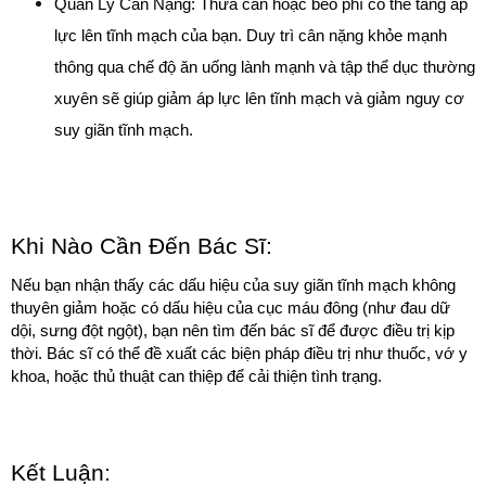
Quản Lý Cân Nặng: Thừa cân hoặc béo phì có thể tăng áp 
lực lên tĩnh mạch của bạn. Duy trì cân nặng khỏe mạnh 
thông qua chế độ ăn uống lành mạnh và tập thể dục thường 
xuyên sẽ giúp giảm áp lực lên tĩnh mạch và giảm nguy cơ 
suy giãn tĩnh mạch.
Khi Nào Cần Đến Bác Sĩ:
Nếu bạn nhận thấy các dấu hiệu của suy giãn tĩnh mạch không 
thuyên giảm hoặc có dấu hiệu của cục máu đông (như đau dữ 
dội, sưng đột ngột), bạn nên tìm đến bác sĩ để được điều trị kịp 
thời. Bác sĩ có thể đề xuất các biện pháp điều trị như thuốc, vớ y 
khoa, hoặc thủ thuật can thiệp để cải thiện tình trạng.
Kết Luận: