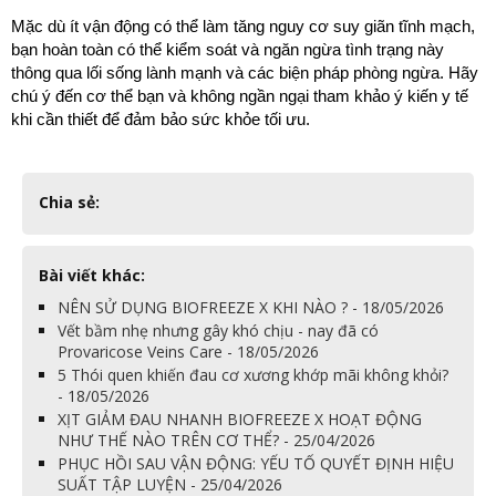
Mặc dù ít vận động có thể làm tăng nguy cơ suy giãn tĩnh mạch, 
bạn hoàn toàn có thể kiểm soát và ngăn ngừa tình trạng này 
thông qua lối sống lành mạnh và các biện pháp phòng ngừa. Hãy 
chú ý đến cơ thể bạn và không ngần ngại tham khảo ý kiến y tế 
khi cần thiết để đảm bảo sức khỏe tối ưu.
Chia sẻ:
Bài viết khác:
NÊN SỬ DỤNG BIOFREEZE X KHI NÀO ? - 18/05/2026
Vết bầm nhẹ nhưng gây khó chịu - nay đã có
Provaricose Veins Care - 18/05/2026
5 Thói quen khiến đau cơ xương khớp mãi không khỏi?
- 18/05/2026
XỊT GIẢM ĐAU NHANH BIOFREEZE X HOẠT ĐỘNG
NHƯ THẾ NÀO TRÊN CƠ THỂ? - 25/04/2026
PHỤC HỒI SAU VẬN ĐỘNG: YẾU TỐ QUYẾT ĐỊNH HIỆU
SUẤT TẬP LUYỆN - 25/04/2026