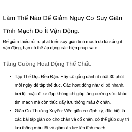
Làm Thế Nào Để Giảm Nguy Cơ Suy Giãn 
Tĩnh Mạch Do Ít Vận Động:
Để giảm thiểu rủi ro phát triển suy giãn tĩnh mạch do lối sống ít 
vận động, bạn có thể áp dụng các biện pháp sau:
Tăng Cường Hoạt Động Thể Chất:
Tập Thể Dục Đều Đặn: Hãy cố gắng dành ít nhất 30 phút 
mỗi ngày để tập thể dục. Các hoạt động như đi bộ nhanh, 
bơi lội hoặc đi xe đạp không chỉ giúp tăng cường sức khỏe 
tim mạch mà còn thúc đẩy lưu thông máu ở chân.
Giãn Cơ Thường Xuyên: Việc giãn cơ định kỳ, đặc biệt là 
các bài tập giãn cơ cho chân và cổ chân, có thể giúp duy trì 
lưu thông máu tốt và giảm áp lực lên tĩnh mạch.