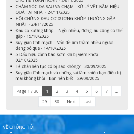
CHO HỆ TUẦN HOÀN - 24/11/2025
CHĂM SÓC DA SAU VA CHẠM - XỬ LÝ VẾT BẦM HIỆU
QUẢ TẠI NHÀ - 24/11/2025
HỘI CHỨNG ĐAU CƠ XƯƠNG KHỚP THƯỜNG GẶP
NHẤT - 24/11/2025
Đau cơ xương khớp – Ngồi nhiều, đứng lâu cũng có thể
gặp - 15/10/2025
Suy giãn tĩnh mạch – Vấn đề âm thầm nhiều người
đang bỏ qua - 14/10/2025
5 Dấu hiệu cảnh báo sớm khi bị viêm khớp -
02/10/2025
Tê chân liên tục có bị sao không? - 30/09/2025
Suy giãn tĩnh mạch và những sai lầm khiến bạn điều trị
mãi không khỏi - Bạn nên biết - 29/09/2025
Page 1 / 30
1
2
3
4
5
6
7
...
29
30
Next
Last
VỀ CHÚNG TÔI