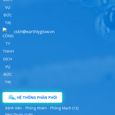
cskh@earthlyglow.vn
HỆ THỐNG PHÂN PHỐI
Bệnh Viện - Phòng Khám - Phòng Mạch (12)
Nhà Thuốc (149)