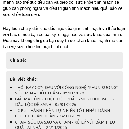
mạnh, tập thể dục đều đặn và theo dõi sức khỏe tĩnh mạch sẽ 
giúp bạn phòng ngừa và điều trị giãn tĩnh mạch hiệu quả, bảo vệ 
sức khỏe toàn diện.
Hãy luôn chú ý đến các dấu hiệu của giãn tĩnh mạch và thảo luận 
với bác sĩ nếu bạn có bất kỳ lo ngại nào về sức khỏe của mình. 
Điều này không chỉ giúp bạn duy trì đôi chân khỏe mạnh mà còn 
bảo vệ sức khỏe tim mạch tốt nhất.
Chia sẻ:
Bài viết khác:
THỔI BAY CƠN ĐAU VỚI CÔNG NGHỆ “PHUN SƯƠNG”
SIÊU MỊN – SIÊU THẤM - 05/01/2026
GIẢI MÃ CÔNG THỨC ĐỘT PHÁ: L-MENTHOL VÀ TINH
DẦU LỘC ĐỀ XANH - 05/01/2026
TOP 5 THÀNH PHẦN TỰ NHIÊN TỐT NHẤT DÀNH
CHO HỆ TUẦN HOÀN - 24/11/2025
CHĂM SÓC DA SAU VA CHẠM - XỬ LÝ VẾT BẦM HIỆU
QUẢ TẠI NHÀ - 24/11/2025