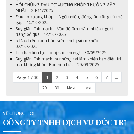
HỘI CHỨNG ĐAU CƠ XƯƠNG KHỚP THƯỜNG GẶP
NHẤT - 24/11/2025
Đau cơ xương khớp – Ngồi nhiều, đứng lâu cũng có thể
gặp - 15/10/2025
Suy giãn tĩnh mạch – Vấn đề âm thầm nhiều người
đang bỏ qua - 14/10/2025
5 Dấu hiệu cảnh báo sớm khi bị viêm khớp -
02/10/2025
Tê chân liên tục có bị sao không? - 30/09/2025
Suy giãn tĩnh mạch và những sai lầm khiến bạn điều trị
mãi không khỏi - Bạn nên biết - 29/09/2025
Page 1 / 30
1
2
3
4
5
6
7
...
29
30
Next
Last
VỀ CHÚNG TÔI
CÔNG TY TNHH DỊCH VỤ ĐỨC TRỊ