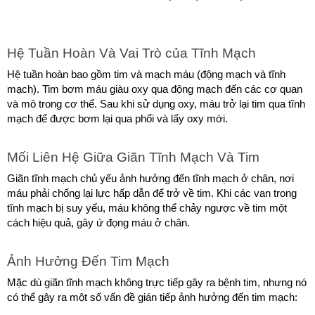
Hệ Tuần Hoàn Và Vai Trò của Tĩnh Mạch
Hệ tuần hoàn bao gồm tim và mạch máu (động mạch và tĩnh 
mạch). Tim bơm máu giàu oxy qua động mạch đến các cơ quan 
và mô trong cơ thể. Sau khi sử dụng oxy, máu trở lại tim qua tĩnh 
mạch để được bơm lại qua phổi và lấy oxy mới.
Mối Liên Hệ Giữa Giãn Tĩnh Mạch Và Tim
Giãn tĩnh mạch chủ yếu ảnh hưởng đến tĩnh mạch ở chân, nơi 
máu phải chống lại lực hấp dẫn để trở về tim. Khi các van trong 
tĩnh mạch bị suy yếu, máu không thể chảy ngược về tim một 
cách hiệu quả, gây ứ đọng máu ở chân.
Ảnh Hưởng Đến Tim Mạch
Mặc dù giãn tĩnh mạch không trực tiếp gây ra bệnh tim, nhưng nó 
có thể gây ra một số vấn đề gián tiếp ảnh hưởng đến tim mạch: