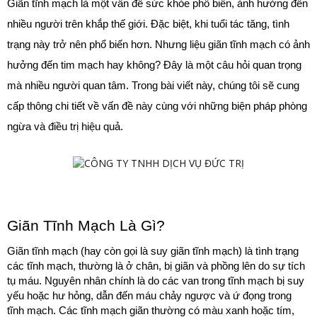
Giãn tĩnh mạch là một vấn đề sức khỏe phổ biến, ảnh hưởng đến 
nhiều người trên khắp thế giới. Đặc biệt, khi tuổi tác tăng, tình 
trạng này trở nên phổ biến hơn. Nhưng liệu giãn tĩnh mạch có ảnh 
hưởng đến tim mạch hay không? Đây là một câu hỏi quan trọng 
mà nhiều người quan tâm. Trong bài viết này, chúng tôi sẽ cung 
cấp thông chi tiết về vấn đề này cùng với những biện pháp phòng 
ngừa và điều trị hiệu quả.
Giãn Tĩnh Mạch Là Gì?
Giãn tĩnh mạch (hay còn gọi là suy giãn tĩnh mạch) là tình trạng 
các tĩnh mạch, thường là ở chân, bị giãn và phồng lên do sự tích 
tụ máu. Nguyên nhân chính là do các van trong tĩnh mạch bị suy 
yếu hoặc hư hỏng, dẫn đến máu chảy ngược và ứ đọng trong 
tĩnh mạch. Các tĩnh mạch giãn thường có màu xanh hoặc tím, 