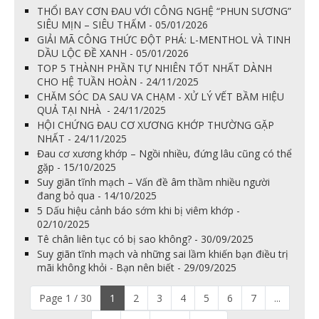
THỔI BAY CƠN ĐAU VỚI CÔNG NGHỆ “PHUN SƯƠNG”
SIÊU MỊN – SIÊU THẤM - 05/01/2026
GIẢI MÃ CÔNG THỨC ĐỘT PHÁ: L-MENTHOL VÀ TINH
DẦU LỘC ĐỀ XANH - 05/01/2026
TOP 5 THÀNH PHẦN TỰ NHIÊN TỐT NHẤT DÀNH
CHO HỆ TUẦN HOÀN - 24/11/2025
CHĂM SÓC DA SAU VA CHẠM - XỬ LÝ VẾT BẦM HIỆU
QUẢ TẠI NHÀ - 24/11/2025
HỘI CHỨNG ĐAU CƠ XƯƠNG KHỚP THƯỜNG GẶP
NHẤT - 24/11/2025
Đau cơ xương khớp – Ngồi nhiều, đứng lâu cũng có thể
gặp - 15/10/2025
Suy giãn tĩnh mạch – Vấn đề âm thầm nhiều người
đang bỏ qua - 14/10/2025
5 Dấu hiệu cảnh báo sớm khi bị viêm khớp -
02/10/2025
Tê chân liên tục có bị sao không? - 30/09/2025
Suy giãn tĩnh mạch và những sai lầm khiến bạn điều trị
mãi không khỏi - Bạn nên biết - 29/09/2025
Page 1 / 30
1
2
3
4
5
6
7
...