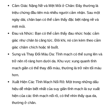
Cảm Giác Nặng Nề và Mệt Mỏi ở Chân: Đây thường là 
triệu chứng đầu tiên mà nhiều người cảm nhận. Sau một 
ngày dài, chân bạn có thể cảm thấy đặc biệt nặng nề và 
mệt mỏi.
Đau và Nhức: Bạn có thể cảm thấy đau nhức hoặc cảm 
giác như chân bị căng tức. Đôi khi, nó còn kèm theo cảm 
giác châm chích hoặc tê buốt.
Sưng và Thay Đổi Màu Da: Tĩnh mạch có thể sưng lên và 
trở nên rõ ràng hơn dưới da. Khu vực xung quanh tĩnh 
mạch giãn có thể thay đổi màu, thường là trở nên tối màu 
hơn.
Xuất Hiện Các Tĩnh Mạch Nổi Rõ: Một trong những dấu 
hiệu dễ nhận biết nhất của suy giãn tĩnh mạch là sự xuất 
hiện của các tĩnh mạch nổi rõ, có thể nhìn thấy qua da, 
thường ở chân.