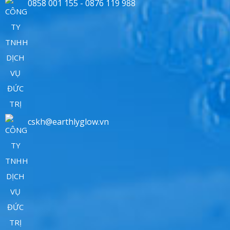
0858 001 155 - 0876 119 988
cskh@earthlyglow.vn