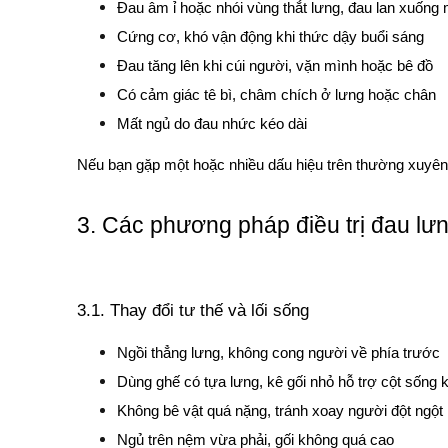
Đau âm ỉ hoặc nhói vùng thắt lưng, đau lan xuống
Cứng cơ, khó vận động khi thức dậy buổi sáng
Đau tăng lên khi cúi người, vặn mình hoặc bê đồ
Có cảm giác tê bì, châm chích ở lưng hoặc chân
Mất ngủ do đau nhức kéo dài
Nếu bạn gặp một hoặc nhiều dấu hiệu trên thường xuyên, 
3. Các phương pháp điều trị đau lưn
3.1. Thay đổi tư thế và lối sống
Ngồi thẳng lưng, không cong người về phía trước
Dùng ghế có tựa lưng, kê gối nhỏ hỗ trợ cột sống k
Không bê vật quá nặng, tránh xoay người đột ngột
Ngủ trên nệm vừa phải, gối không quá cao