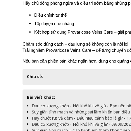
Hãy chủ động phòng ngừa và điều trị sớm bằng những p
Điều chỉnh tư thế
Tập luyện nhẹ nhàng
Kết hợp sử dụng Provaricose Veins Care – giải phá
Chăm sóc đúng cách – đau lưng sẽ không còn là nỗi lo!
Trải nghiệm Provaricose Veins Care – để từng chuyển độ
Nếu bạn cần phiên bản khác ngắn hơn, dùng cho quảng c
Chia sẻ:
Bài viết khác:
Đau cơ xương khớp - Nỗi khổ khi về già - Bạn nên bi
Suy giãn tĩnh mạch và những sai lầm khiến bạn điều 
Hay chuột rút về đêm - Dấu hiệu cảnh báo là gì? - 1
Đau cơ xương khớp - Nỗi khổ khi về già? - 09/09/20
Suy giãn tĩnh mạch – Căn bệnh âm thầm không nên 