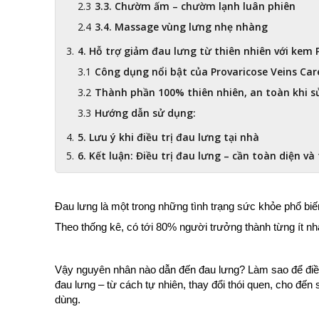
3.3. Chườm ấm – chườm lạnh luân phiên
3.4. Massage vùng lưng nhẹ nhàng
4. Hỗ trợ giảm đau lưng từ thiên nhiên với kem 
Công dụng nổi bật của Provaricose Veins Car
Thành phần 100% thiên nhiên, an toàn khi sử
Hướng dẫn sử dụng:
5. Lưu ý khi điều trị đau lưng tại nhà
6. Kết luận: Điều trị đau lưng – cần toàn diện và
Đau lưng là một trong những tình trạng sức khỏe phổ biến
Theo thống kê, có tới 80% người trưởng thành từng ít nhấ
Vậy nguyên nhân nào dẫn đến đau lưng? Làm sao để điều tr
đau lưng – từ cách tự nhiên, thay đổi thói quen, cho đế
dùng.