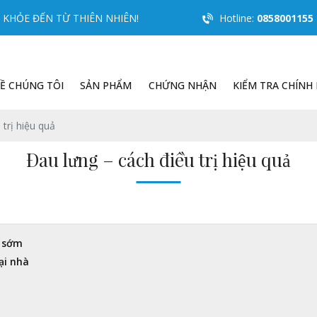
KHỎE ĐẾN TỪ THIÊN NHIÊN!
Hotline:
0858001155
Ề CHÚNG TÔI
SẢN PHẨM
CHỨNG NHẬN
KIỂM TRA CHÍNH
 trị hiệu quả
Đau lưng – cách điều trị hiệu quả
ị sớm
ại nhà