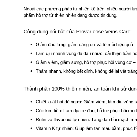
Ngoài các phương pháp tự nhiên kể trên, nhiều người lựa
phẩm hỗ trợ từ thiên nhiên đang được tin dùng.
Công dụng nổi bật của Provaricose Veins Care:
Giảm đau lưng, giảm căng cơ và tê mỏi hiệu quả
Làm dịu nhanh vùng da đau nhức, cải thiện tuần ho
Giảm viêm, giảm sưng, hỗ trợ phục hồi vùng cơ – 
Thấm nhanh, không bết dính, không để lại vệt trắng
Thành phần 100% thiên nhiên, an toàn khi sử dụng
Chiết xuất hạt dẻ ngựa: Giảm viêm, làm dịu vùng 
Cúc kim tiền: Làm dịu cơ đau, hỗ trợ phục hồi mô
Rutin và flavonoid tự nhiên: Tăng đàn hồi mạch má
Vitamin K tự nhiên: Giúp làm tan máu bầm, phục h