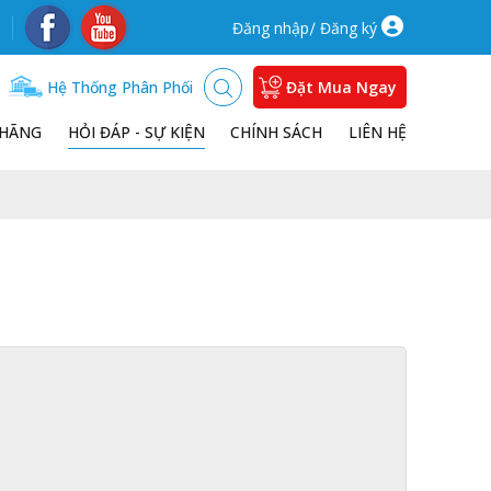
/
Đăng nhập
Đăng ký
Hệ Thống Phân Phối
Đặt Mua Ngay
 HÃNG
HỎI ĐÁP - SỰ KIỆN
CHÍNH SÁCH
LIÊN HỆ