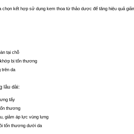
 chọn kết hợp sử dụng kem thoa từ thảo dược để tăng hiệu quả giảm 
àn tại chỗ
khớp bị tổn thương
 trên da
 lâu dài:
sưng tấy
 tổn thương
u, giảm áp lực vùng lưng
ồi tổn thương dưới da