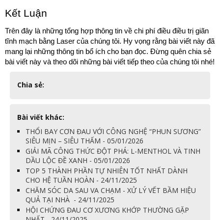
Kết Luận
Trên đây là những tổng hợp thông tin về chi phí điều điều trị giãn 
tĩnh mạch bằng Laser của chúng tôi. Hy vọng rằng bài viết này đã 
mang lại những thông tin bổ ích cho bạn đọc. Đừng quên chia sẻ 
bài viết này và theo dõi những bài viết tiếp theo của chúng tôi nhé!
Chia sẻ:
Bài viết khác:
THỔI BAY CƠN ĐAU VỚI CÔNG NGHỆ “PHUN SƯƠNG”
SIÊU MỊN – SIÊU THẤM - 05/01/2026
GIẢI MÃ CÔNG THỨC ĐỘT PHÁ: L-MENTHOL VÀ TINH
DẦU LỘC ĐỀ XANH - 05/01/2026
TOP 5 THÀNH PHẦN TỰ NHIÊN TỐT NHẤT DÀNH
CHO HỆ TUẦN HOÀN - 24/11/2025
CHĂM SÓC DA SAU VA CHẠM - XỬ LÝ VẾT BẦM HIỆU
QUẢ TẠI NHÀ - 24/11/2025
HỘI CHỨNG ĐAU CƠ XƯƠNG KHỚP THƯỜNG GẶP
NHẤT - 24/11/2025