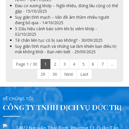
Đau cơ xương khớp – Ngồi nhiều, đứng lâu cũng có thể
gặp - 15/10/2025
Suy giãn tĩnh mạch – Vấn đề âm thầm nhiều người
đang bỏ qua - 14/10/2025
5 Dấu hiệu cảnh báo sớm khi bị viêm khớp -
02/10/2025
Tê chân liên tục có bị sao không? - 30/09/2025
Suy giãn tĩnh mạch và những sai lầm khiến bạn điều trị
mãi không khỏi - Bạn nên biết - 29/09/2025
Page 1 / 30
1
2
3
4
5
6
7
...
29
30
Next
Last
VỀ CHÚNG TÔI
CÔNG TY TNHH DỊCH VỤ ĐỨC TRỊ
248/2 Nguyễn Thái Bình, Phường 12, Quận Tân