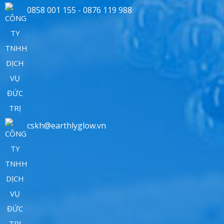
0858 001 155 - 0876 119 988
cskh@earthlyglow.vn