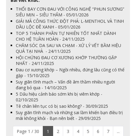
Bài viết khác:
THỔI BAY CƠN ĐAU VỚI CÔNG NGHỆ “PHUN SƯƠNG”
SIÊU MỊN – SIÊU THẤM - 05/01/2026
GIẢI MÃ CÔNG THỨC ĐỘT PHÁ: L-MENTHOL VÀ TINH
DẦU LỘC ĐỀ XANH - 05/01/2026
TOP 5 THÀNH PHẦN TỰ NHIÊN TỐT NHẤT DÀNH
CHO HỆ TUẦN HOÀN - 24/11/2025
CHĂM SÓC DA SAU VA CHẠM - XỬ LÝ VẾT BẦM HIỆU
QUẢ TẠI NHÀ - 24/11/2025
HỘI CHỨNG ĐAU CƠ XƯƠNG KHỚP THƯỜNG GẶP
NHẤT - 24/11/2025
Đau cơ xương khớp – Ngồi nhiều, đứng lâu cũng có thể
gặp - 15/10/2025
Suy giãn tĩnh mạch – Vấn đề âm thầm nhiều người
đang bỏ qua - 14/10/2025
5 Dấu hiệu cảnh báo sớm khi bị viêm khớp -
02/10/2025
Tê chân liên tục có bị sao không? - 30/09/2025
Suy giãn tĩnh mạch và những sai lầm khiến bạn điều trị
mãi không khỏi - Bạn nên biết - 29/09/2025
Page 1 / 30
1
2
3
4
5
6
7
...