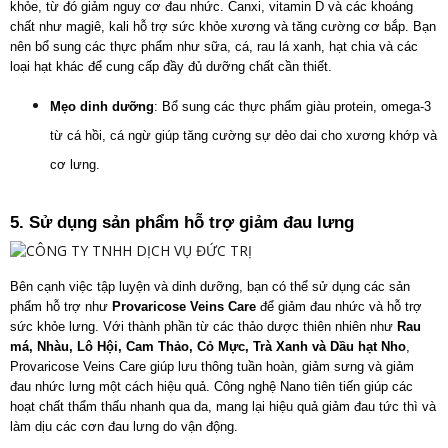
khỏe, từ đó giảm nguy cơ đau nhức. Canxi, vitamin D và các khoáng 
chất như magiê, kali hỗ trợ sức khỏe xương và tăng cường cơ bắp. Bạn 
nên bổ sung các thực phẩm như sữa, cá, rau lá xanh, hạt chia và các 
loại hạt khác để cung cấp đầy đủ dưỡng chất cần thiết.
Mẹo dinh dưỡng
: Bổ sung các thực phẩm giàu protein, omega-3 
từ cá hồi, cá ngừ giúp tăng cường sự dẻo dai cho xương khớp và 
cơ lưng.
5. Sử dụng sản phẩm hỗ trợ giảm đau lưng
Bên cạnh việc tập luyện và dinh dưỡng, bạn có thể sử dụng các sản 
phẩm hỗ trợ như 
Provaricose Veins Care
 để giảm đau nhức và hỗ trợ 
sức khỏe lưng. Với thành phần từ các thảo dược thiên nhiên như 
Rau 
má, Nhàu, Lô Hội, Cam Thảo, Cỏ Mực, Trà Xanh và Dầu hạt Nho
, 
Provaricose Veins Care giúp lưu thông tuần hoàn, giảm sưng và giảm 
đau nhức lưng một cách hiệu quả. Công nghệ Nano tiên tiến giúp các 
hoạt chất thẩm thấu nhanh qua da, mang lại hiệu quả giảm đau tức thì và 
làm dịu các cơn đau lưng do vận động.