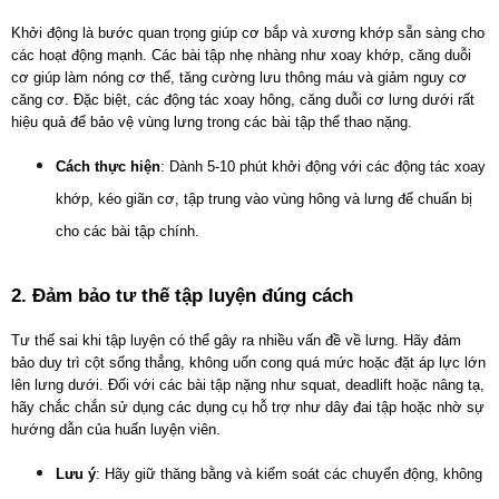
Khởi động là bước quan trọng giúp cơ bắp và xương khớp sẵn sàng cho 
các hoạt động mạnh. Các bài tập nhẹ nhàng như xoay khớp, căng duỗi 
cơ giúp làm nóng cơ thể, tăng cường lưu thông máu và giảm nguy cơ 
căng cơ. Đặc biệt, các động tác xoay hông, căng duỗi cơ lưng dưới rất 
hiệu quả để bảo vệ vùng lưng trong các bài tập thể thao nặng.
Cách thực hiện
: Dành 5-10 phút khởi động với các động tác xoay 
khớp, kéo giãn cơ, tập trung vào vùng hông và lưng để chuẩn bị 
cho các bài tập chính.
2. Đảm bảo tư thế tập luyện đúng cách
Tư thế sai khi tập luyện có thể gây ra nhiều vấn đề về lưng. Hãy đảm 
bảo duy trì cột sống thẳng, không uốn cong quá mức hoặc đặt áp lực lớn 
lên lưng dưới. Đối với các bài tập nặng như squat, deadlift hoặc nâng tạ, 
hãy chắc chắn sử dụng các dụng cụ hỗ trợ như dây đai tập hoặc nhờ sự 
hướng dẫn của huấn luyện viên.
Lưu ý
: Hãy giữ thăng bằng và kiểm soát các chuyển động, không 