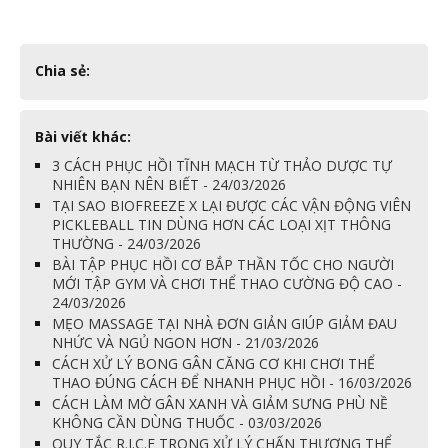
Chia sẻ:
Bài viết khác:
3 CÁCH PHỤC HỒI TĨNH MẠCH TỪ THẢO DƯỢC TỰ
NHIÊN BẠN NÊN BIẾT - 24/03/2026
TẠI SAO BIOFREEZE X LẠI ĐƯỢC CÁC VẬN ĐỘNG VIÊN
PICKLEBALL TIN DÙNG HƠN CÁC LOẠI XỊT THÔNG
THƯỜNG - 24/03/2026
BÀI TẬP PHỤC HỒI CƠ BẮP THẦN TỐC CHO NGƯỜI
MỚI TẬP GYM VÀ CHƠI THỂ THAO CƯỜNG ĐỘ CAO -
24/03/2026
MẸO MASSAGE TẠI NHÀ ĐƠN GIẢN GIÚP GIẢM ĐAU
NHỨC VÀ NGỦ NGON HƠN - 21/03/2026
CÁCH XỬ LÝ BONG GÂN CĂNG CƠ KHI CHƠI THỂ
THAO ĐÚNG CÁCH ĐỂ NHANH PHỤC HỒI - 16/03/2026
CÁCH LÀM MỜ GÂN XANH VÀ GIẢM SƯNG PHÙ NỀ
KHÔNG CẦN DÙNG THUỐC - 03/03/2026
QUY TẮC R.I.C.E TRONG XỬ LÝ CHẤN THƯƠNG THỂ