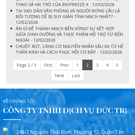
THAO VÀ VAI TRÒ CỦA BIOFREEZE X - 12/02/2026
TẠI SAO DÂN VĂN PHÒNG VÀ NGƯỜI ĐỨNG LÂU LÀ
ĐỐI TƯỢNG DỄ BỊ SUY GIÃN TĨNH MẠCH NHẤT? -
12/02/2026
ĂN GÌ ĐỂ THÀNH MẠCH BỀN VỮNG? SỰ KẾT HỢP
GIỮA DINH DƯỠNG VÀ THỰC PHẨM HỖ TRỢ TỪ BÊN
NGOÀI - 12/02/2026
CHUỘT RÚT, CĂNG CƠ NGUYÊN NHÂN SÂU XA TỪ HỆ
THẦN KINH VÀ CÁCH PHỤC HỒI CƠ BẮP - 12/02/2026
Page 2 / 5
First
Prev
1
2
3
4
5
Next
Last
VỀ CHÚNG TÔI
CÔNG TY TNHH DỊCH VỤ ĐỨC TRỊ
248/2 Nguyễn Thái Bình, Phường 12, Quận Tân