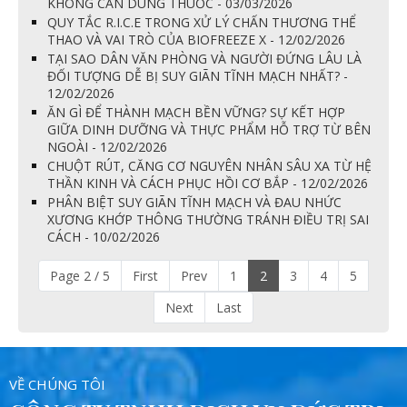
KHÔNG CẦN DÙNG THUỐC - 03/03/2026
QUY TẮC R.I.C.E TRONG XỬ LÝ CHẤN THƯƠNG THỂ
THAO VÀ VAI TRÒ CỦA BIOFREEZE X - 12/02/2026
TẠI SAO DÂN VĂN PHÒNG VÀ NGƯỜI ĐỨNG LÂU LÀ
ĐỐI TƯỢNG DỄ BỊ SUY GIÃN TĨNH MẠCH NHẤT? -
12/02/2026
ĂN GÌ ĐỂ THÀNH MẠCH BỀN VỮNG? SỰ KẾT HỢP
GIỮA DINH DƯỠNG VÀ THỰC PHẨM HỖ TRỢ TỪ BÊN
NGOÀI - 12/02/2026
CHUỘT RÚT, CĂNG CƠ NGUYÊN NHÂN SÂU XA TỪ HỆ
THẦN KINH VÀ CÁCH PHỤC HỒI CƠ BẮP - 12/02/2026
PHÂN BIỆT SUY GIÃN TĨNH MẠCH VÀ ĐAU NHỨC
XƯƠNG KHỚP THÔNG THƯỜNG TRÁNH ĐIỀU TRỊ SAI
CÁCH - 10/02/2026
Page 2 / 5
First
Prev
1
2
3
4
5
Next
Last
VỀ CHÚNG TÔI