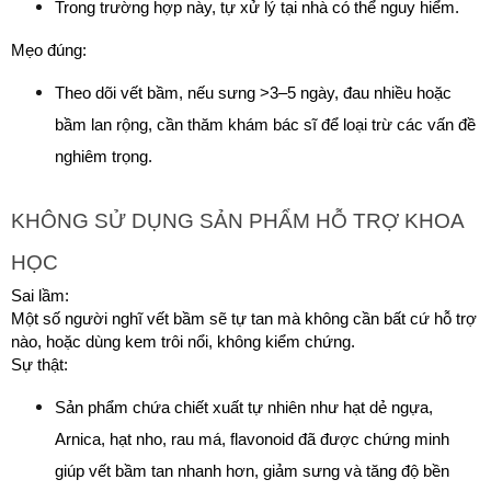
Trong trường hợp này, tự xử lý tại nhà có thể nguy hiểm.
Mẹo đúng:
Theo dõi vết bầm, nếu sưng >3–5 ngày, đau nhiều hoặc 
bầm lan rộng, cần thăm khám bác sĩ để loại trừ các vấn đề 
nghiêm trọng.
KHÔNG SỬ DỤNG SẢN PHẨM HỖ TRỢ KHOA 
HỌC
Sai lầm:
Một số người nghĩ vết bầm sẽ tự tan mà không cần bất cứ hỗ trợ 
nào, hoặc dùng kem trôi nổi, không kiểm chứng.
Sự thật:
Sản phẩm chứa chiết xuất tự nhiên như hạt dẻ ngựa, 
Arnica, hạt nho, rau má, flavonoid đã được chứng minh 
giúp vết bầm tan nhanh hơn, giảm sưng và tăng độ bền 