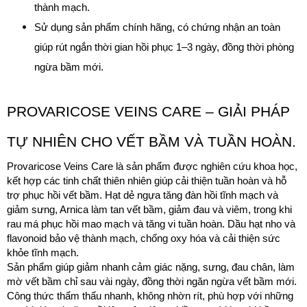
thành mạch.
Sử dụng sản phẩm chính hãng, có chứng nhận an toàn 
giúp rút ngắn thời gian hồi phục 1–3 ngày, đồng thời phòng 
ngừa bầm mới.
PROVARICOSE VEINS CARE – GIẢI PHÁP 
TỰ NHIÊN CHO VẾT BẦM VÀ TUẦN HOÀN.
Provaricose Veins Care là sản phẩm được nghiên cứu khoa học, 
kết hợp các tinh chất thiên nhiên giúp cải thiện tuần hoàn và hỗ 
trợ phục hồi vết bầm. Hạt dẻ ngựa tăng đàn hồi tĩnh mạch và 
giảm sưng, Arnica làm tan vết bầm, giảm đau và viêm, trong khi 
rau má phục hồi mao mạch và tăng vi tuần hoàn. Dầu hạt nho và 
flavonoid bảo vệ thành mạch, chống oxy hóa và cải thiện sức 
khỏe tĩnh mạch.
Sản phẩm giúp giảm nhanh cảm giác nặng, sưng, đau chân, làm 
mờ vết bầm chỉ sau vài ngày, đồng thời ngăn ngừa vết bầm mới. 
Công thức thẩm thấu nhanh, không nhờn rít, phù hợp với những 