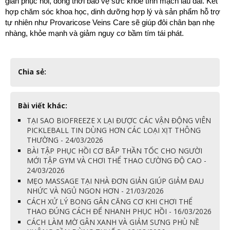
gian phục hồi, đồng thời bảo vệ sức khỏe tĩnh mạch lâu dài. Kết 
hợp chăm sóc khoa học, dinh dưỡng hợp lý và sản phẩm hỗ trợ 
tự nhiên như Provaricose Veins Care sẽ giúp đôi chân bạn nhẹ 
nhàng, khỏe mạnh và giảm nguy cơ bầm tím tái phát.
Chia sẻ:
Bài viết khác:
TẠI SAO BIOFREEZE X LẠI ĐƯỢC CÁC VẬN ĐỘNG VIÊN
PICKLEBALL TIN DÙNG HƠN CÁC LOẠI XỊT THÔNG
THƯỜNG - 24/03/2026
BÀI TẬP PHỤC HỒI CƠ BẮP THẦN TỐC CHO NGƯỜI
MỚI TẬP GYM VÀ CHƠI THỂ THAO CƯỜNG ĐỘ CAO -
24/03/2026
MẸO MASSAGE TẠI NHÀ ĐƠN GIẢN GIÚP GIẢM ĐAU
NHỨC VÀ NGỦ NGON HƠN - 21/03/2026
CÁCH XỬ LÝ BONG GÂN CĂNG CƠ KHI CHƠI THỂ
THAO ĐÚNG CÁCH ĐỂ NHANH PHỤC HỒI - 16/03/2026
CÁCH LÀM MỜ GÂN XANH VÀ GIẢM SƯNG PHÙ NỀ