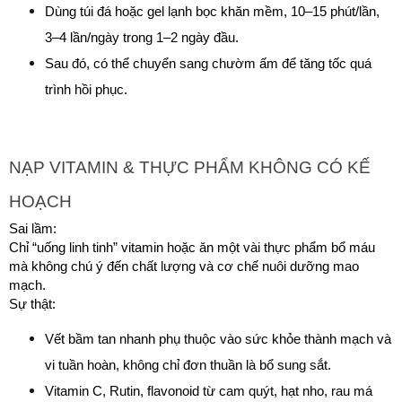
Dùng túi đá hoặc gel lạnh bọc khăn mềm, 10–15 phút/lần, 
3–4 lần/ngày trong 1–2 ngày đầu.
Sau đó, có thể chuyển sang chườm ấm để tăng tốc quá 
trình hồi phục.
NẠP VITAMIN & THỰC PHẨM KHÔNG CÓ KẾ 
HOẠCH
Sai lầm:
Chỉ “uống linh tinh” vitamin hoặc ăn một vài thực phẩm bổ máu 
mà không chú ý đến chất lượng và cơ chế nuôi dưỡng mao 
mạch.
Sự thật:
Vết bầm tan nhanh phụ thuộc vào sức khỏe thành mạch và 
vi tuần hoàn, không chỉ đơn thuần là bổ sung sắt.
Vitamin C, Rutin, flavonoid từ cam quýt, hạt nho, rau má 