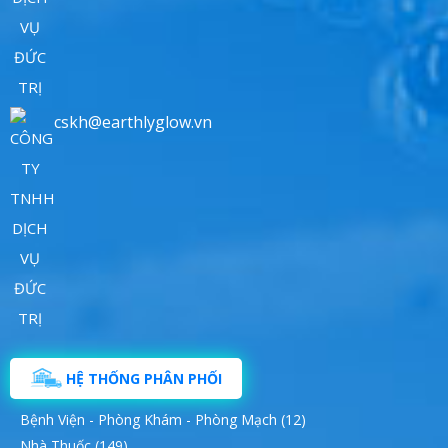
cskh@earthlyglow.vn
HỆ THỐNG PHÂN PHỐI
Bệnh Viện - Phòng Khám - Phòng Mạch (12)
Nhà Thuốc (149)