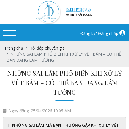
/
Đăng ký
Đăng nhập
Trang chủ
Hỏi đáp chuyên gia
NHỮNG SAI LẦM PHỔ BIẾN KHI XỬ LÝ VẾT BẦM – CÓ THỂ
BẠN ĐANG LẦM TƯỞNG
NHỮNG SAI LẦM PHỔ BIẾN KHI XỬ LÝ
VẾT BẦM – CÓ THỂ BẠN ĐANG LẦM
TƯỞNG
Ngày đăng: 25/04/2026 10:05 AM
NHỮNG SAI LẦM MÀ BẠN THƯỜNG GẶP KHI XỬ LÝ VẾT