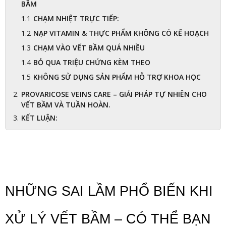
BẦM
CHẠM NHIỆT TRỰC TIẾP:
NẠP VITAMIN & THỰC PHẨM KHÔNG CÓ KẾ HOẠCH
CHẠM VÀO VẾT BẦM QUÁ NHIỀU
BỎ QUA TRIỆU CHỨNG KÈM THEO
KHÔNG SỬ DỤNG SẢN PHẨM HỖ TRỢ KHOA HỌC
PROVARICOSE VEINS CARE – GIẢI PHÁP TỰ NHIÊN CHO
VẾT BẦM VÀ TUẦN HOÀN.
KẾT LUẬN:
NHỮNG SAI LẦM PHỔ BIẾN KHI 
XỬ LÝ VẾT BẦM – CÓ THỂ BẠN 