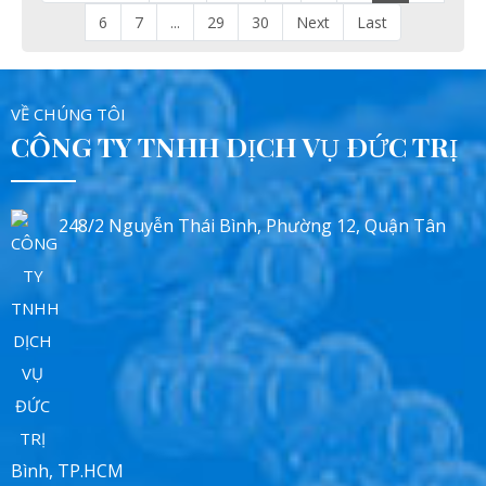
6
7
...
29
30
Next
Last
VỀ CHÚNG TÔI
CÔNG TY TNHH DỊCH VỤ ĐỨC TRỊ
248/2 Nguyễn Thái Bình, Phường 12, Quận Tân
Bình, TP.HCM