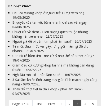
Bài viết khác:
Đau cơ xương khớp ở người trẻ: Đừng xem nhẹ -
19/08/2025
Bí quyết xóa tan vết bầm nhanh chỉ sau vài ngày -
04/08/2025
Chuột rút về đêm - Hiện tượng quen thuộc nhưng
không nên xem nhẹ - 28/07/2025
Người già dễ bị bầm tím phải làm sao? - 26/07/2025
Tê mỏi, đau nhức vai gáy, lưng gối – làm gì để dịu
nhanh? - 21/07/2025
Con nít té bầm tím - mẹ xử lý như thế nào mới đúng? -
18/07/2025
Giảm đau cơ xương khớp tại nhà mà không cần dùng
thuốc - 16/07/2025
Ngồi lâu mỏi cổ – nên làm sao? - 10/07/2025
3 Sai lầm khiến tình trạng suy giãn tĩnh mạch ngày càng
nặng - 08/07/2025
Thay đổi thời tiết là đau khớp - phải làm sao? -
04/07/2025
Page 3 / 30
First
Prev
1
2
3
4
5