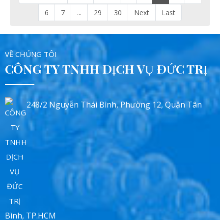
6
7
...
29
30
Next
Last
VỀ CHÚNG TÔI
CÔNG TY TNHH DỊCH VỤ ĐỨC TRỊ
248/2 Nguyễn Thái Bình, Phường 12, Quận Tân
Bình, TP.HCM