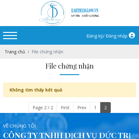
/
Đăng ký
Đăng nhập
Trang chủ
File chứng nhận
File chứng nhận
Không tìm thấy kết quả
Page 2 / 2
First
Prev
1
2
VỀ CHÚNG TÔI
CÔNG TY TNHH DỊCH VỤ ĐỨC TRỊ