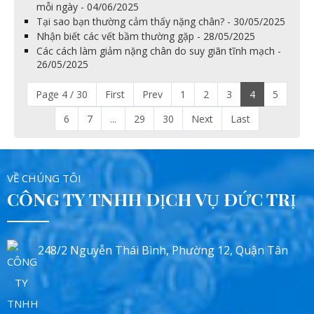
mỗi ngày - 04/06/2025
Tại sao bạn thường cảm thấy nặng chân? - 30/05/2025
Nhận biết các vết bầm thường gặp - 28/05/2025
Các cách làm giảm nặng chân do suy giãn tĩnh mạch -
26/05/2025
Page 4 / 30
First
Prev
1
2
3
4
5
6
7
...
29
30
Next
Last
VỀ CHÚNG TÔI
CÔNG TY TNHH DỊCH VỤ ĐỨC TRỊ
248/2 Nguyễn Thái Bình, Phường 12, Quận Tân