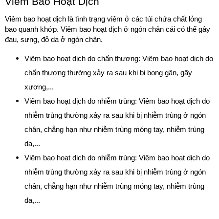
Viêm Bao Hoạt Dịch
Viêm bao hoạt dịch là tình trạng viêm ở các túi chứa chất lỏng 
bao quanh khớp. Viêm bao hoạt dịch ở ngón chân cái có thể gây 
đau, sưng, đỏ da ở ngón chân.
Viêm bao hoạt dịch do chấn thương: Viêm bao hoạt dịch do 
chấn thương thường xảy ra sau khi bị bong gân, gãy 
xương,...
Viêm bao hoạt dịch do nhiễm trùng: Viêm bao hoạt dịch do 
nhiễm trùng thường xảy ra sau khi bị nhiễm trùng ở ngón 
chân, chẳng hạn như nhiễm trùng móng tay, nhiễm trùng 
da,...
Viêm bao hoạt dịch do nhiễm trùng: Viêm bao hoạt dịch do 
nhiễm trùng thường xảy ra sau khi bị nhiễm trùng ở ngón 
chân, chẳng hạn như nhiễm trùng móng tay, nhiễm trùng 
da,...