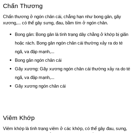
Chấn Thương
Chấn thương ở ngón chân cái, chẳng hạn như bong gân, gãy 
xương,... có thể gây sưng, đau, bầm tím ở ngón chân.
Bong gân: Bong gân là tình trạng dây chằng ở khớp bị giãn 
hoặc rách. Bong gân ngón chân cái thường xảy ra do té 
ngã, va đập mạnh,...
Bong gân ngón chân cái
Gãy xương: Gãy xương ngón chân cái thường xảy ra do té 
ngã, va đập mạnh,...
Gãy xương ngón chân cái
Viêm Khớp
Viêm khớp là tình trạng viêm ở các khớp, có thể gây đau, sưng, 