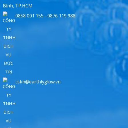
Bình, TP.HCM
0858 001 155 - 0876 119 988
cskh@earthlyglow.vn