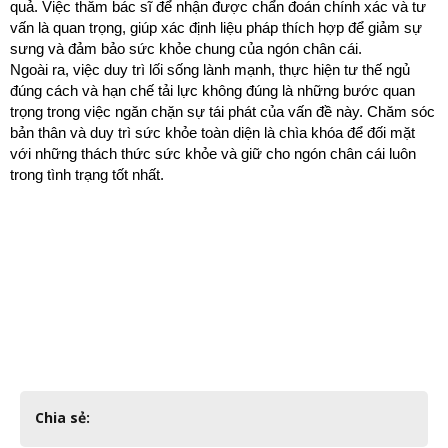
quả. Việc thăm bác sĩ để nhận được chẩn đoán chính xác và tư 
vấn là quan trọng, giúp xác định liệu pháp thích hợp để giảm sự 
sưng và đảm bảo sức khỏe chung của ngón chân cái.
Ngoài ra, việc duy trì lối sống lành mạnh, thực hiện tư thế ngủ 
đúng cách và hạn chế tải lực không đúng là những bước quan 
trọng trong việc ngăn chặn sự tái phát của vấn đề này. Chăm sóc 
bản thân và duy trì sức khỏe toàn diện là chìa khóa để đối mặt 
với những thách thức sức khỏe và giữ cho ngón chân cái luôn 
trong tình trạng tốt nhất.
Chia sẻ: