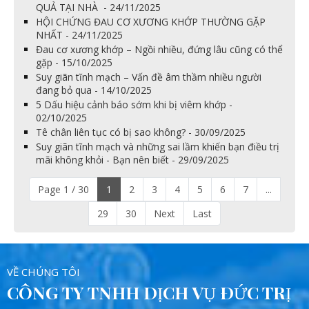
QUẢ TẠI NHÀ - 24/11/2025
HỘI CHỨNG ĐAU CƠ XƯƠNG KHỚP THƯỜNG GẶP
NHẤT - 24/11/2025
Đau cơ xương khớp – Ngồi nhiều, đứng lâu cũng có thể
gặp - 15/10/2025
Suy giãn tĩnh mạch – Vấn đề âm thầm nhiều người
đang bỏ qua - 14/10/2025
5 Dấu hiệu cảnh báo sớm khi bị viêm khớp -
02/10/2025
Tê chân liên tục có bị sao không? - 30/09/2025
Suy giãn tĩnh mạch và những sai lầm khiến bạn điều trị
mãi không khỏi - Bạn nên biết - 29/09/2025
Page 1 / 30
1
2
3
4
5
6
7
...
29
30
Next
Last
VỀ CHÚNG TÔI
CÔNG TY TNHH DỊCH VỤ ĐỨC TRỊ