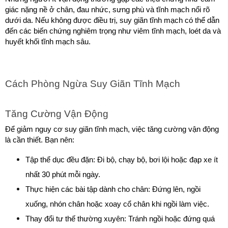
giác nặng nề ở chân, đau nhức, sưng phù và tĩnh mạch nổi rõ 
dưới da. Nếu không được điều trị, suy giãn tĩnh mạch có thể dẫn 
đến các biến chứng nghiêm trọng như viêm tĩnh mạch, loét da và 
huyết khối tĩnh mạch sâu.
Cách Phòng Ngừa Suy Giãn Tĩnh Mạch
Tăng Cường Vận Động
Để giảm nguy cơ suy giãn tĩnh mạch, việc tăng cường vận động 
là cần thiết. Bạn nên:
Tập thể dục đều đặn: Đi bộ, chạy bộ, bơi lội hoặc đạp xe ít 
nhất 30 phút mỗi ngày.
Thực hiện các bài tập dành cho chân: Đứng lên, ngồi 
xuống, nhón chân hoặc xoay cổ chân khi ngồi làm việc.
Thay đổi tư thế thường xuyên: Tránh ngồi hoặc đứng quá 