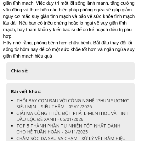
giãn tĩnh mạch. Việc duy trì một lối sống lành mạnh, tăng cường 
vận động và thực hiện các biện pháp phòng ngừa sẽ giúp giảm 
nguy cơ mắc suy giãn tĩnh mạch và bảo vệ sức khỏe tĩnh mạch 
lâu dài. Nếu bạn có triệu chứng hoặc lo ngại về suy giãn tĩnh 
mạch, hãy tham khảo ý kiến bác sĩ để có kế hoạch điều trị phù 
hợp.
Hãy nhớ rằng, phòng bệnh hơn chữa bệnh. Bắt đầu thay đổi lối 
sống từ hôm nay để có một sức khỏe tốt hơn và ngăn ngừa suy 
giãn tĩnh mạch hiệu quả
Chia sẻ:
Bài viết khác:
THỔI BAY CƠN ĐAU VỚI CÔNG NGHỆ “PHUN SƯƠNG”
SIÊU MỊN – SIÊU THẤM - 05/01/2026
GIẢI MÃ CÔNG THỨC ĐỘT PHÁ: L-MENTHOL VÀ TINH
DẦU LỘC ĐỀ XANH - 05/01/2026
TOP 5 THÀNH PHẦN TỰ NHIÊN TỐT NHẤT DÀNH
CHO HỆ TUẦN HOÀN - 24/11/2025
CHĂM SÓC DA SAU VA CHẠM - XỬ LÝ VẾT BẦM HIỆU