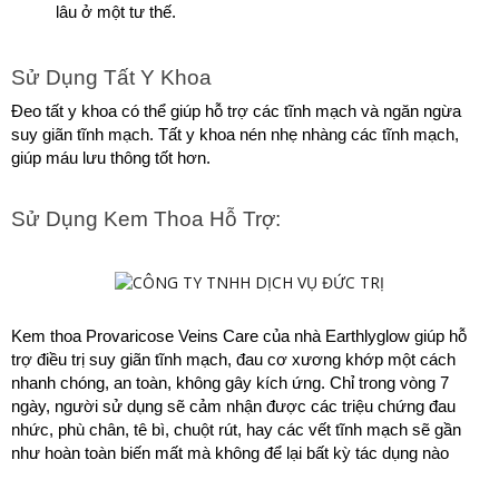
lâu ở một tư thế.
Sử Dụng Tất Y Khoa
Đeo tất y khoa có thể giúp hỗ trợ các tĩnh mạch và ngăn ngừa 
suy giãn tĩnh mạch. Tất y khoa nén nhẹ nhàng các tĩnh mạch, 
giúp máu lưu thông tốt hơn.
Sử Dụng Kem Thoa Hỗ Trợ:
Kem thoa Provaricose Veins Care của nhà Earthlyglow giúp hỗ 
trợ điều trị suy giãn tĩnh mạch, đau cơ xương khớp một cách 
nhanh chóng, an toàn, không gây kích ứng. Chỉ trong vòng 7 
ngày, người sử dụng sẽ cảm nhận được các triệu chứng đau 
nhức, phù chân, tê bì, chuột rút, hay các vết tĩnh mạch sẽ gần 
như hoàn toàn biến mất mà không để lại bất kỳ tác dụng nào