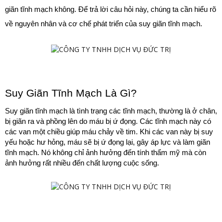
giãn tĩnh mạch không. Để trả lời câu hỏi này, chúng ta cần hiểu rõ 
về nguyên nhân và cơ chế phát triển của suy giãn tĩnh mạch.
Suy Giãn Tĩnh Mạch Là Gì?
Suy giãn tĩnh mạch là tình trạng các tĩnh mạch, thường là ở chân, 
bị giãn ra và phồng lên do máu bị ứ đọng. Các tĩnh mạch này có 
các van một chiều giúp máu chảy về tim. Khi các van này bị suy 
yếu hoặc hư hỏng, máu sẽ bị ứ đọng lại, gây áp lực và làm giãn 
tĩnh mạch. Nó không chỉ ảnh hưởng đến tính thẩm mỹ mà còn 
ảnh hưởng rất nhiều đến chất lượng cuộc sống.