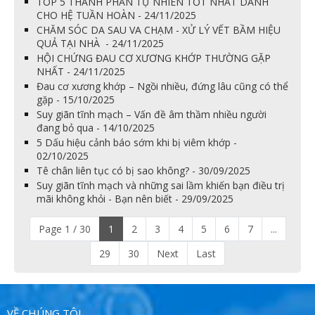
TOP 5 THÀNH PHẦN TỰ NHIÊN TỐT NHẤT DÀNH
CHO HỆ TUẦN HOÀN - 24/11/2025
CHĂM SÓC DA SAU VA CHẠM - XỬ LÝ VẾT BẦM HIỆU
QUẢ TẠI NHÀ - 24/11/2025
HỘI CHỨNG ĐAU CƠ XƯƠNG KHỚP THƯỜNG GẶP
NHẤT - 24/11/2025
Đau cơ xương khớp – Ngồi nhiều, đứng lâu cũng có thể
gặp - 15/10/2025
Suy giãn tĩnh mạch – Vấn đề âm thầm nhiều người
đang bỏ qua - 14/10/2025
5 Dấu hiệu cảnh báo sớm khi bị viêm khớp -
02/10/2025
Tê chân liên tục có bị sao không? - 30/09/2025
Suy giãn tĩnh mạch và những sai lầm khiến bạn điều trị
mãi không khỏi - Bạn nên biết - 29/09/2025
Page 1 / 30
1
2
3
4
5
6
7
...
29
30
Next
Last
VỀ CHÚNG TÔI