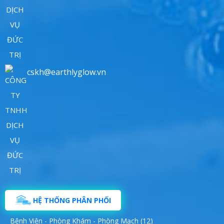
cskh@earthlyglow.vn
HỆ THỐNG PHÂN PHỐI
Bệnh Viện - Phòng Khám - Phòng Mạch (12)