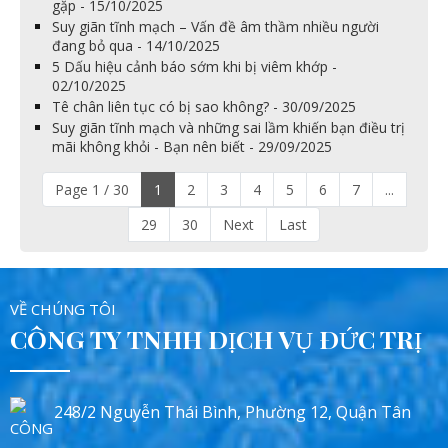
gặp - 15/10/2025
Suy giãn tĩnh mạch – Vấn đề âm thầm nhiều người
đang bỏ qua - 14/10/2025
5 Dấu hiệu cảnh báo sớm khi bị viêm khớp -
02/10/2025
Tê chân liên tục có bị sao không? - 30/09/2025
Suy giãn tĩnh mạch và những sai lầm khiến bạn điều trị
mãi không khỏi - Bạn nên biết - 29/09/2025
Page 1 / 30
1
2
3
4
5
6
7
...
29
30
Next
Last
VỀ CHÚNG TÔI
CÔNG TY TNHH DỊCH VỤ ĐỨC TRỊ
248/2 Nguyễn Thái Bình, Phường 12, Quận Tân