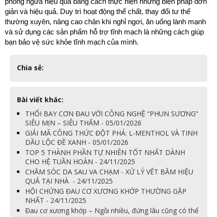
phòng ngừa hiệu quả bằng cách thực hiện những biện pháp đơn 
giản và hiệu quả. Duy trì hoạt động thể chất, thay đổi tư thế 
thường xuyên, nâng cao chân khi nghỉ ngơi, ăn uống lành mạnh 
và sử dụng các sản phẩm hỗ trợ tĩnh mạch là những cách giúp 
bạn bảo vệ sức khỏe tĩnh mạch của mình.
Chia sẻ:
Bài viết khác:
THỔI BAY CƠN ĐAU VỚI CÔNG NGHỆ “PHUN SƯƠNG”
SIÊU MỊN – SIÊU THẤM - 05/01/2026
GIẢI MÃ CÔNG THỨC ĐỘT PHÁ: L-MENTHOL VÀ TINH
DẦU LỘC ĐỀ XANH - 05/01/2026
TOP 5 THÀNH PHẦN TỰ NHIÊN TỐT NHẤT DÀNH
CHO HỆ TUẦN HOÀN - 24/11/2025
CHĂM SÓC DA SAU VA CHẠM - XỬ LÝ VẾT BẦM HIỆU
QUẢ TẠI NHÀ - 24/11/2025
HỘI CHỨNG ĐAU CƠ XƯƠNG KHỚP THƯỜNG GẶP
NHẤT - 24/11/2025
Đau cơ xương khớp – Ngồi nhiều, đứng lâu cũng có thể